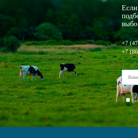
Если
подб
выбо
+7 (47
+7 (86
Я с