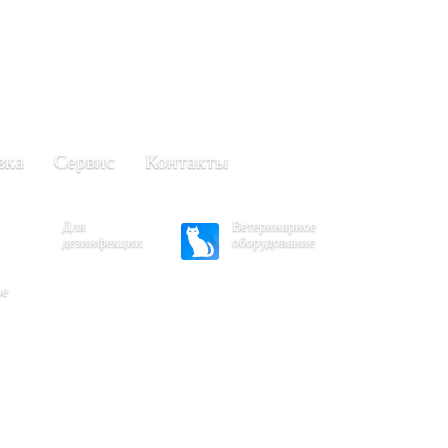
+7 (861) 203-40-01
(Краснодар)
249-63-11
+7 (845)
(Саратов)
вка
Сервис
Контакты
Для
Ветеринарное
дезинфекции
оборудование
ое