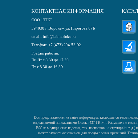
КОНТАКТНАЯ ИНФОРМАЦИЯ
КАТА
ООО "ЛТК"
394038
г.
Воронеж
ул. Пирогова 87Б
email:
info@labmoloko.ru
Телефон:
+7 (473) 204-53-02
График работы:
Пн-Чт с 8.30 до 17.30
Пт с 8.30 до 16.30
Вся представленная на сайте информация, касающаяся технических
определяемой положениями Статьи 437 ГК РФ. Размещение техничес
Р/У на медицинские изделия, тех. паспортов, инструкций и т. д.
может служить основанием для предъявления претензий. Технич