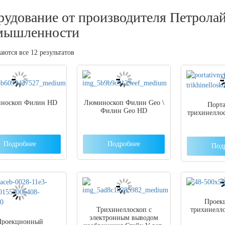
удование от производителя Петрола
мышленности
ются все 12 результатов
носкоп Филин HD
Люминоскоп Филин Geo \
Порт
Филин Geo HD
трихинелло
Подробнее
Подробнее
Под
Проек
Трихинеллоскоп с
трихинелло
электронным выводом
Проекционный