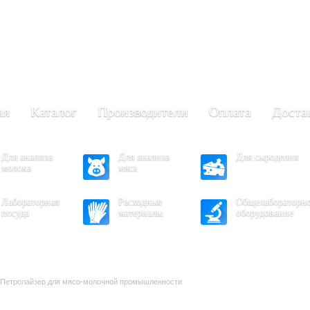
+7 (473) 204-53-02
(Воронеж)
.30 - 17.30
- 16.30
ая
Каталог
Производители
Оплата
Доста
Для анализа
Для анализа
Для сыроделия
молока
мяса
Лабораторная
Расходные
Общелабораторн
посуда
материалы
оборудование
 Петролайзер для мясо-молочной промышленности