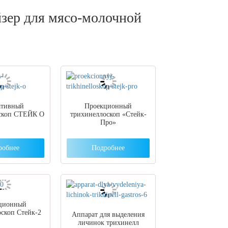
йзер для мясо-молочной
ативный
Проекционный
скоп СТЕЙК О
трихинеллоскоп «Стейк-
Про»
робнее
Подробнее
ционный
скоп Стейк-2
Аппарат для выделения
личинок трихинелл