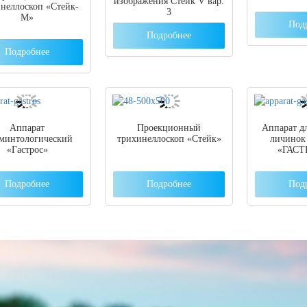
изображения Стейк V вар.
неллоскоп «Стейк-
3
М»
Под
Подробнее
Подробнее
Аппарат
Проекционный
Аппарат д
ьминтологический
трихинеллоскоп «Стейк»
личинок
«Гастрос»
«ГАСТ
Подробнее
Подробнее
Под