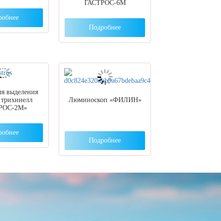
ГАСТРОС-6М
робнее
Подробнее
ля выделения
 трихинелл
Люминоскоп «ФИЛИН»
РОС-2М»
робнее
Подробнее