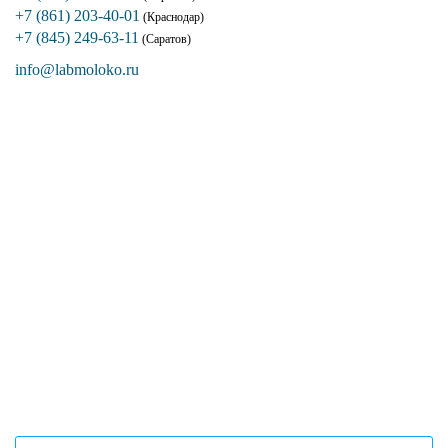
+7 (861) 203-40-01
(Краснодар)
+7 (845) 249-63-11
(Саратов)
info@labmoloko.ru
Если вы столкнулись с трудностями
поиска и подбора оборудования, наши
специалисты помогут с выбором
оптимальной комплектации.
+7 (473) 204-53-02
(Воронеж)
+7 (861) 203-40-01
(Краснодар)