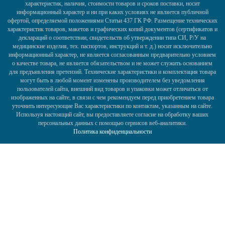
характеристик, наличия, стоимости товаров и сроков поставки, носит
информационный характер и ни при каких условиях не является публичной
офертой, определяемой положениями Статьи 437 ГК РФ. Размещение технических
характеристик товаров, макетов и графических копий документов (сертификатов и
деклараций о соответствии, свидетельств об утверждении типа СИ, Р/У на
медицинские изделия, тех. паспортов, инструкций и т. д.) носит исключительно
информационный характер, не является согласованным предварительно условием
о качестве товара, не является обязательством и не может служить основанием
для предъявления претензий. Технические характеристики и комплектация товара
могут быть в любой момент изменены производителем без уведомления
пользователей сайта, внешний вид товаров и упаковки может отличаться от
изображенных на сайте, в связи с чем рекомендуем перед приобретением товара
уточнить интересующие Вас характеристики по контактам, указанным на сайте.
Используя настоящий сайт, вы предоставляете согласие на обработку ваших
персональных данных с помощью сервисов веб-аналитики.
Политика конфиденциальности