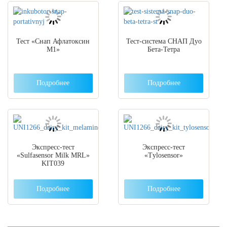
Тест «Снап Афлатоксин
Тест-система СНАП Дуо
М1»
Бета-Тетра
Подробнее
Подробнее
Экспресс-тест
Экспресс-тест
«Sulfasensor Milk MRL»
«Тylosensor»
KIT039
Подробнее
Подробнее