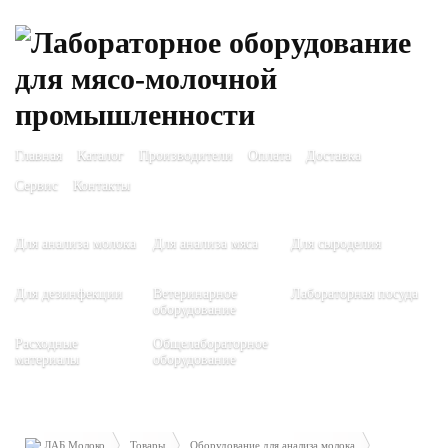
Главная
Каталог
Производители
Оплата
Доставка
Сервис
Контакты
Для анализа молока
Для анализа мяса
Для сыроделия
Для дезинфекции
Ветеринарное
Лабораторная посуда
оборудование
Расходные
Общелабораторное
материалы
оборудование
ЛАБ Молоко
Товары
Оборудование для анализа молока