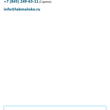
+7 (845) 249-63-11
(Саратов)
info@labmoloko.ru
Если вы столкнулись с
трудностями поиска и подбора
оборудования, наши специалисты
помогут с выбором оптимальной
комплектации.
+7 (473) 204-53-02
(Воронеж)
+7 (861) 203-40-01
(Краснодар)