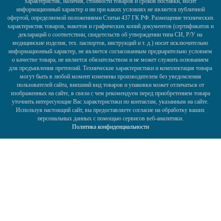
характеристик, наличия, стоимости товаров и сроков поставки, носит
информационный характер и ни при каких условиях не является публичной
офертой, определяемой положениями Статьи 437 ГК РФ. Размещение технических
характеристик товаров, макетов и графических копий документов (сертификатов и
деклараций о соответствии, свидетельств об утверждении типа СИ, Р/У на
медицинские изделия, тех. паспортов, инструкций и т. д.) носит исключительно
информационный характер, не является согласованным предварительно условием
о качестве товара, не является обязательством и не может служить основанием
для предъявления претензий. Технические характеристики и комплектация товара
могут быть в любой момент изменены производителем без уведомления
пользователей сайта, внешний вид товаров и упаковки может отличаться от
изображенных на сайте, в связи с чем рекомендуем перед приобретением товара
уточнить интересующие Вас характеристики по контактам, указанным на сайте.
Используя настоящий сайт, вы предоставляете согласие на обработку ваших
персональных данных с помощью сервисов веб-аналитики.
Политика конфиденциальности