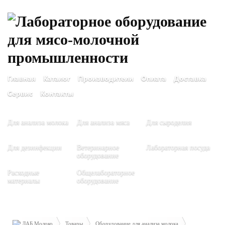
Главная
Каталог
Производители
Оплата
Доставка
Сервис
Контакты
Для анализа молока
Для анализа мяса
Для сыроделия
Для дезинфекции
Ветеринарное
Лабораторная посуда
оборудование
Расходные
Общелабораторное
материалы
оборудование
ЛАБ Молоко
Товары
Оборудование для анализа молока