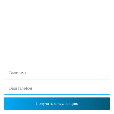
Если вы столкнулись с трудностями
поиска и подбора оборудования, наши
специалисты помогут с выбором
оптимальной комплектации.
+7 (473) 204-53-02
(Воронеж)
+7 (861) 203-40-01
(Краснодар)