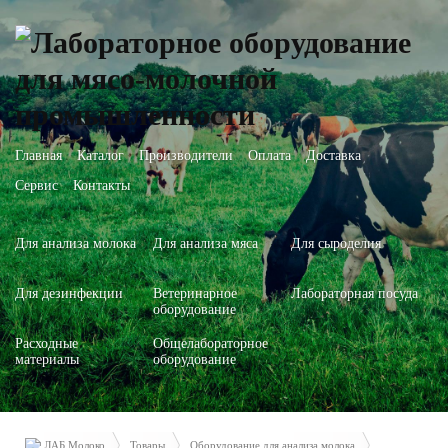
Главная
Каталог
Производители
Оплата
Доставка
Сервис
Контакты
Для анализа молока
Для анализа мяса
Для сыроделия
Для дезинфекции
Ветеринарное
Лабораторная посуда
оборудование
Расходные
Общелабораторное
материалы
оборудование
ЛАБ Молоко
Товары
Оборудование для анализа молока