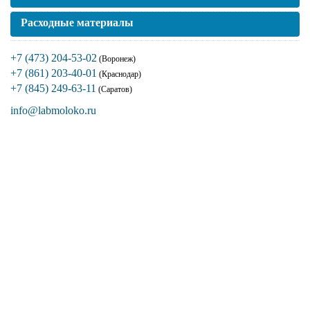
Расходные материалы
+7 (473) 204-53-02
(Воронеж)
+7 (861) 203-40-01
(Краснодар)
+7 (845) 249-63-11
(Саратов)
info@labmoloko.ru
Если вы столкнулись с трудностями
поиска и подбора оборудования, наши
специалисты помогут с выбором
оптимальной комплектации.
+7 (473) 204-53-02
(Воронеж)