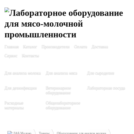
Главная
Каталог
Производители
Оплата
Доставка
Сервис
Контакты
Для анализа молока
Для анализа мяса
Для сыроделия
Для дезинфекции
Ветеринарное
Лабораторная посуда
оборудование
Расходные
Общелабораторное
материалы
оборудование
ЛАБ Молоко
Товары
Оборудование для анализа молока