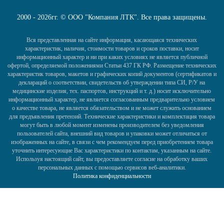
2000 - 2026гг. © ООО "Компания ЛТК". Все права защищены.
Вся представленная на сайте информация, касающаяся технических
характеристик, наличия, стоимости товаров и сроков поставки, носит
информационный характер и ни при каких условиях не является публичной
офертой, определяемой положениями Статьи 437 ГК РФ. Размещение технических
характеристик товаров, макетов и графических копий документов (сертификатов и
деклараций о соответствии, свидетельств об утверждении типа СИ, Р/У на
медицинские изделия, тех. паспортов, инструкций и т. д.) носит исключительно
информационный характер, не является согласованным предварительно условием
о качестве товара, не является обязательством и не может служить основанием
для предъявления претензий. Технические характеристики и комплектация товара
могут быть в любой момент изменены производителем без уведомления
пользователей сайта, внешний вид товаров и упаковки может отличаться от
изображенных на сайте, в связи с чем рекомендуем перед приобретением товара
уточнить интересующие Вас характеристики по контактам, указанным на сайте.
Используя настоящий сайт, вы предоставляете согласие на обработку ваших
персональных данных с помощью сервисов веб-аналитики.
Политика конфиденциальности