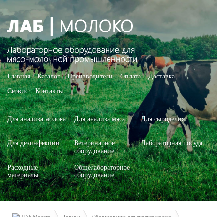
Главная
Каталог
Производители
Оплата
Доставка
Сервис
Контакты
Для анализа молока
Для анализа мяса
Для сыроделия
Для дезинфекции
Ветеринарное
Лабораторная посуда
оборудование
Расходные
Общелабораторное
материалы
оборудование
ЛАБ Молоко
Товары
Оборудование для анализа молока