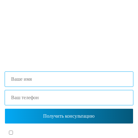
Если вы столкнулись с трудностями
поиска и подбора оборудования, наши
специалисты помогут с выбором
оптимальной комплектации.
+7 (473) 204-53-02
(Воронеж)
+7 (861) 203-40-01
(Краснодар)
Я согласен(-на)