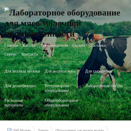
Главная
Каталог
Производители
Оплата
Доставка
Сервис
Контакты
Для анализа молока
Для анализа мяса
Для сыроделия
Для дезинфекции
Ветеринарное
Лабораторная посуда
оборудование
Расходные
Общелабораторное
материалы
оборудование
ЛАБ Молоко
Товары
Оборудование для анализа молока