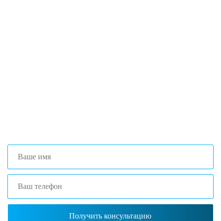
Если вы столкнулись с трудностями
поиска и подбора оборудования, наши
специалисты помогут с выбором
оптимальной комплектации.
+7 (473) 204-53-02
(Воронеж)
+7 (861) 203-40-01
(Краснодар)