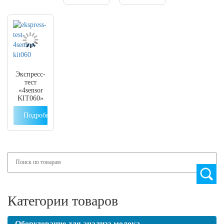
Экспресс-
тест
«4sensor
KIT060»
Подробнее
Search
Категории товаров
Оборудование для анализа молока