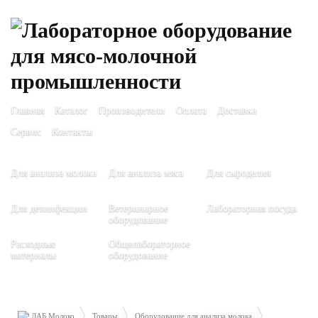
Главная
Каталог
Производители
Оплата
Доставка
Сервис
Контакты
Для анализа молока
Для анализа мяса
Для сыроделия
Для дезинфекции
Ветеринарное
Лабораторная посуда
оборудование
Расходные
Общелабораторное
материалы
оборудование
ЛАБ Молоко
Товары
Оборудование для анализа молока