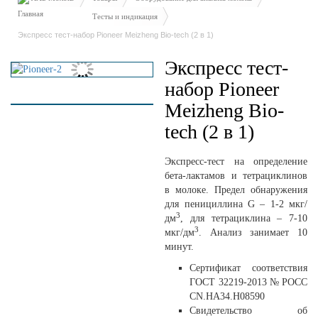
Тесты и индикация
Экспресс тест-набор Pioneer Meizheng Bio-tech (2 в 1)
Экспресс тест-
набор Pioneer
Meizheng Bio-
tech (2 в 1)
Экспресс-тест на определение
бета-лактамов и тетрациклинов
в молоке. Предел обнаружения
для пенициллина G – 1-2 мкг/
3
дм
, для тетрациклина – 7-10
3
мкг/дм
. Анализ занимает 10
минут.
Сертификат соответствия
ГОСТ 32219-2013 № РОСС
CN.HA34.H08590
Свидетельство об