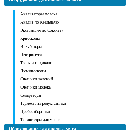
Анализаторы молока
Анализ по Кьельдалю
Экстракция по Сокслету
Криоскопы
Инкубаторы
Центрифуги
Тесты и индикация
Люминоскопы
Счетчики колоний
Счетчики молока
Сепараторы
Термостаты-редуктазники
Пробоотборники
Термометры для молока
Оборудование для анализа мяса