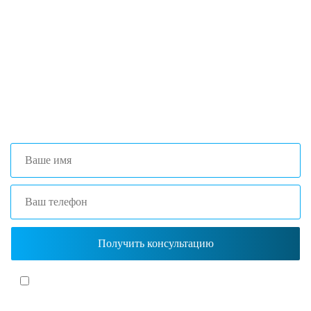
поиска и подбора оборудования, наши
специалисты помогут с выбором
оптимальной комплектации.
+7 (473) 204-53-02
(Воронеж)
+7 (861) 203-40-01
(Краснодар)
Я согласен(-на)
с политикой обработки персональных данных