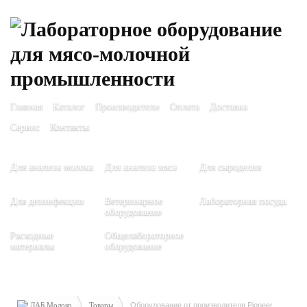
Главная
Каталог
Производители
Оплата
Доставка
Сервис
Контакты
Для анализа молока
Для анализа мяса
Для сыроделия
Для дезинфекции
Ветеринарное
Лабораторная посуда
оборудование
Расходные
Общелабораторное
материалы
оборудование
ЛАБ Молоко
Товары
Оборудование от производителя Pioneer