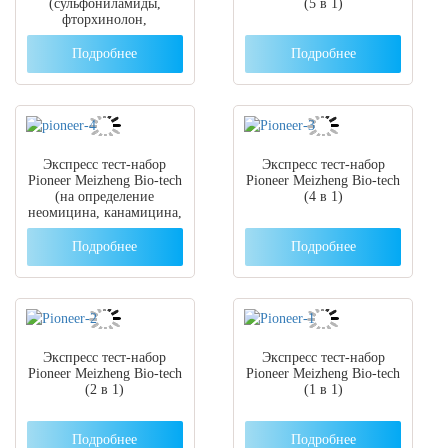
(сульфониламиды,
(5 в 1)
фторхинолон,
эритромицин,
линкомицин, тилозин и
Подробнее
Подробнее
тилмикозин)
Экспресс тест-набор
Экспресс тест-набор
Pioneer Meizheng Bio-tech
Pioneer Meizheng Bio-tech
(на определение
(4 в 1)
неомицина, канамицина,
гентамицина и
спектиномицина)
Подробнее
Подробнее
Экспресс тест-набор
Экспресс тест-набор
Pioneer Meizheng Bio-tech
Pioneer Meizheng Bio-tech
(2 в 1)
(1 в 1)
Подробнее
Подробнее