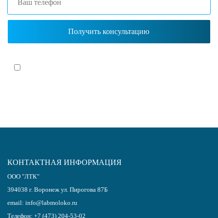
Я согласен(-на)
с политикой обработки персональных данных
КОНТАКТНАЯ ИНФОРМАЦИЯ
ООО "ЛТК"
394038
г.
Воронеж
ул. Пирогова 87Б
email:
info@labmoloko.ru
Телефон:
+7 (473) 204-53-02