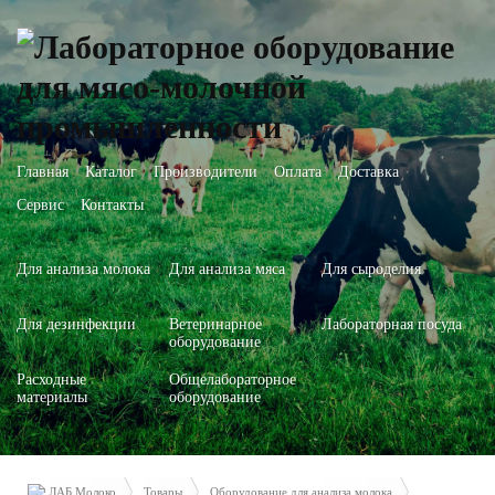
Главная
Каталог
Производители
Оплата
Доставка
Сервис
Контакты
Для анализа молока
Для анализа мяса
Для сыроделия
Для дезинфекции
Ветеринарное
Лабораторная посуда
оборудование
Расходные
Общелабораторное
материалы
оборудование
ЛАБ Молоко
Товары
Оборудование для анализа молока