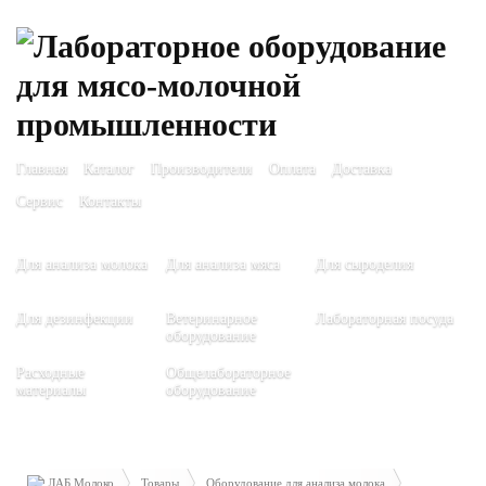
Главная
Каталог
Производители
Оплата
Доставка
Сервис
Контакты
Для анализа молока
Для анализа мяса
Для сыроделия
Для дезинфекции
Ветеринарное
Лабораторная посуда
оборудование
Расходные
Общелабораторное
материалы
оборудование
ЛАБ Молоко
Товары
Оборудование для анализа молока