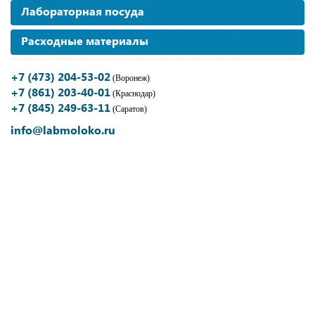
Лабораторная посуда
Расходные материалы
+7 (473) 204-53-02
(Воронеж)
+7 (861) 203-40-01
(Краснодар)
+7 (845) 249-63-11
(Саратов)
info@labmoloko.ru
Если вы столкнулись с
трудностями поиска и подбора
оборудования, наши специалисты
помогут с выбором оптимальной
комплектации.