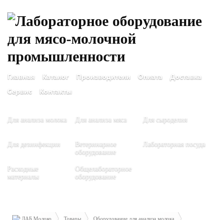
Главная
Каталог
Производители
Оплата
Доставка
Сервис
Контакты
Для анализа молока
Для анализа мяса
Для сыроделия
Для дезинфекции
Ветеринарное
Лабораторная посуда
оборудование
Расходные
Общелабораторное
материалы
оборудование
ЛАБ Молоко
Товары
Оборудование для анализа молока