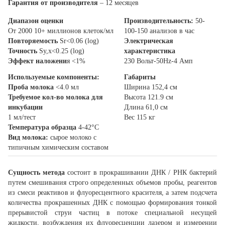
Гарантия от производителя
– 12 месяцев
Диапазон оценки
Производительность:
50-
От 2000 10+ миллионов клеток/мл
100-150 анализов
в час
Повторяемость
Sr<0.06 (log)
Электрическая
Точность
Sy,x<0.25 (log)
характеристика
Эффект наложени
я <1%
230 Вольт-50Hz-4 Амп
Используемые компоненты:
Габариты
Проба молока
<4.0 мл
Ширина 152,4 см
Требуемое кол-во молока для
Высота 121.9 см
инкубации
Длина 61,0 см
1 мл/тест
Вес 115 кг
Температура образца
4-42°С
Вид молока:
сырое молоко с
типичным химическим составом
Сущность метода
состоит в прокрашивании ДНК / РНК бактерий
путем смешивания строго определенных объемов пробы, реагентов
из смеси реактивов и флуоресцентного красителя, а затем подсчета
количества прокрашенных ДНК с помощью формирования тонкой
прерывистой струи частиц в потоке специальной несущей
жидкости, возбуждения их флуоресценции лазером и измерении