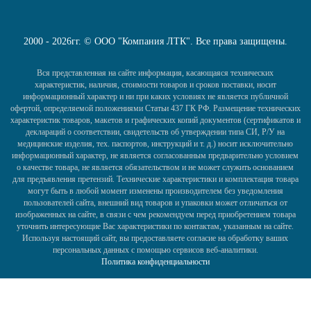
2000 - 2026гг. © ООО "Компания ЛТК". Все права защищены.
Вся представленная на сайте информация, касающаяся технических
характеристик, наличия, стоимости товаров и сроков поставки, носит
информационный характер и ни при каких условиях не является публичной
офертой, определяемой положениями Статьи 437 ГК РФ. Размещение технических
характеристик товаров, макетов и графических копий документов (сертификатов и
деклараций о соответствии, свидетельств об утверждении типа СИ, Р/У на
медицинские изделия, тех. паспортов, инструкций и т. д.) носит исключительно
информационный характер, не является согласованным предварительно условием
о качестве товара, не является обязательством и не может служить основанием
для предъявления претензий. Технические характеристики и комплектация товара
могут быть в любой момент изменены производителем без уведомления
пользователей сайта, внешний вид товаров и упаковки может отличаться от
изображенных на сайте, в связи с чем рекомендуем перед приобретением товара
уточнить интересующие Вас характеристики по контактам, указанным на сайте.
Используя настоящий сайт, вы предоставляете согласие на обработку ваших
персональных данных с помощью сервисов веб-аналитики.
Политика конфиденциальности