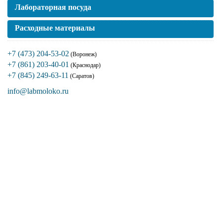
Лабораторная посуда
Расходные материалы
+7 (473) 204-53-02
(Воронеж)
+7 (861) 203-40-01
(Краснодар)
+7 (845) 249-63-11
(Саратов)
info@labmoloko.ru
Если вы столкнулись с трудностями
поиска и подбора оборудования, наши
специалисты помогут с выбором
оптимальной комплектации.