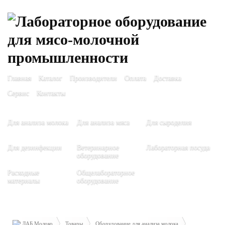
Главная
Каталог
Производители
Оплата
Доставка
Сервис
Контакты
Для анализа молока
Для анализа мяса
Для сыроделия
Для дезинфекции
Ветеринарное
Лабораторная посуда
оборудование
Расходные
Общелабораторное
материалы
оборудование
ЛАБ Молоко
Товары
Оборудование для анализа молока