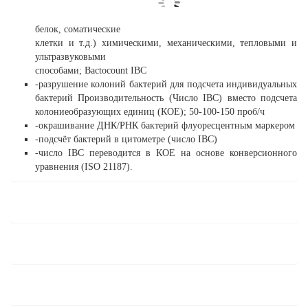
белок, соматические
клетки и т.д.) химическими, механическими, тепловыми и
ультразвуковыми
способами; Bactocount IBC
-разрушение колоний бактерий для подсчета индивидуальных
бактерий Производительность (Число IBC) вместо подсчета
колониеобразующих единиц (КОЕ); 50-100-150 проб/ч
-окрашивание ДНК/РНК бактерий флуоресцентным маркером
-подсчёт бактерий в цитометре (число IBC)
-число IBC переводится в КОЕ на основе конверсионного
уравнения (ISO 21187).