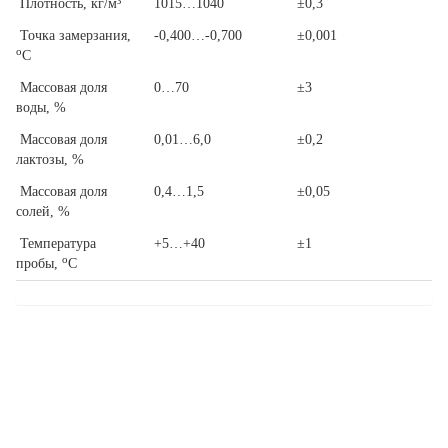
Плотность, кг/м³
1015…1040
±0,3
Точка замерзания,
-0,400…-0,700
±0,001
о
С
Массовая доля
0…70
±3
воды, %
Массовая доля
0,01…6,0
±0,2
лактозы, %
Массовая доля
0,4…1,5
±0,05
солей, %
Температура
+5…+40
±1
о
пробы,
С