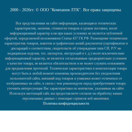
2000 - 2026гг. © ООО "Компания ЛТК". Все права защищены.
Вся представленная на сайте информация, касающаяся технических
характеристик, наличия, стоимости товаров и сроков поставки, носит
информационный характер и ни при каких условиях не является публичной
офертой, определяемой положениями Статьи 437 ГК РФ. Размещение технических
характеристик товаров, макетов и графических копий документов (сертификатов и
деклараций о соответствии, свидетельств об утверждении типа СИ, Р/У на
медицинские изделия, тех. паспортов, инструкций и т. д.) носит исключительно
информационный характер, не является согласованным предварительно условием
о качестве товара, не является обязательством и не может служить основанием
для предъявления претензий. Технические характеристики и комплектация товара
могут быть в любой момент изменены производителем без уведомления
пользователей сайта, внешний вид товаров и упаковки может отличаться от
изображенных на сайте, в связи с чем рекомендуем перед приобретением товара
уточнить интересующие Вас характеристики по контактам, указанным на сайте.
Используя настоящий сайт, вы предоставляете согласие на обработку ваших
персональных данных с помощью сервисов веб-аналитики.
Политика конфиденциальности