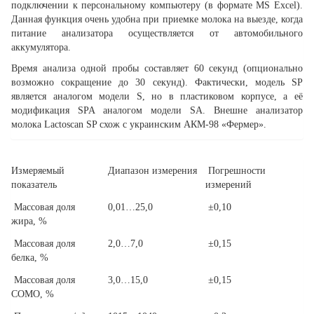
подключении к персональному компьютеру (в формате MS Excel).
Данная функция очень удобна при приемке молока на выезде, когда
питание анализатора осуществляется от автомобильного
аккумулятора.
Время анализа одной пробы составляет 60 секунд (опционально
возможно сокращение до 30 секунд). Фактически, модель SP
является аналогом модели S, но в пластиковом корпусе, а её
модификация SPA аналогом модели SA. Внешне анализатор
молока Lactoscan SP схож с украинским АКМ-98 «Фермер».
Измеряемый
Диапазон измерения
Погрешности
показатель
измерений
Массовая доля
0,01…25,0
±0,10
жира, %
Массовая доля
2,0…7,0
±0,15
белка, %
Массовая доля
3,0…15,0
±0,15
СОМО, %