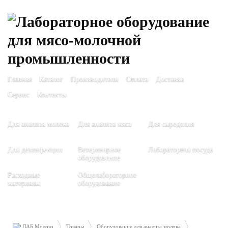
Главная
Каталог
Производители
Оплата
Доставка
Сервис
Контакты
Для анализа молока
Для анализа мяса
Для сыроделия
Для дезинфекции
Ветеринарное
Лабораторная посуда
оборудование
Расходные
Общелабораторное
материалы
оборудование
ЛАБ Молоко
Товары
Оборудование для анализа молока