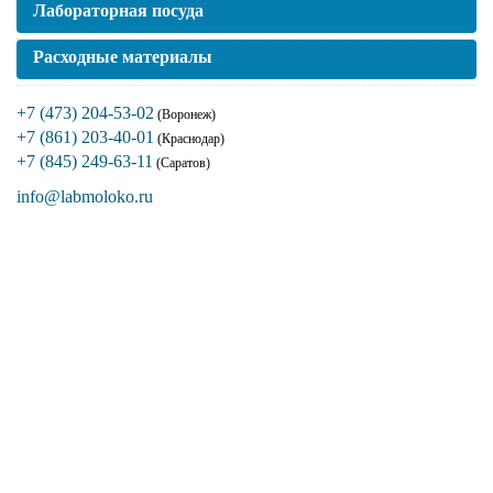
Лабораторная посуда
Расходные материалы
+7 (473) 204-53-02
(Воронеж)
+7 (861) 203-40-01
(Краснодар)
+7 (845) 249-63-11
(Саратов)
info@labmoloko.ru
Если вы столкнулись с трудностями
поиска и подбора оборудования, наши
специалисты помогут с выбором
оптимальной комплектации.