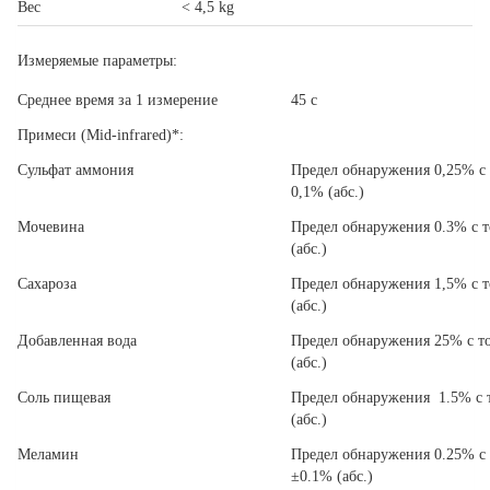
Вес
< 4,5 kg
Измеряемые параметры:
Среднее время за 1 измерение
45 с
Примеси
(Mid-infrared)*:
Сульфат аммония
Предел обнаружения 0,25% с
0,1% (абс.)
Мочевина
Предел обнаружения 0.3% с 
(aбс.)
Сахароза
Предел обнаружения 1,5% с 
(aбс.)
Добавленная вода
Предел обнаружения 25% с т
(aбс.)
Соль пищевая
Предел обнаружения 1.5% с 
(aбс.)
Меламин
Предел обнаружения 0.25% с
±0.1% (aбс.)