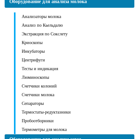
Оборудование для анализа молока
Анализаторы молока
Анализ по Кьельдалю
Экстракция по Сокслету
Криоскопы
Инкубаторы
Центрифуги
Тесты и индикация
Люминоскопы
Счетчики колоний
Счетчики молока
Сепараторы
Термостаты-редуктазники
Пробоотборники
Термометры для молока