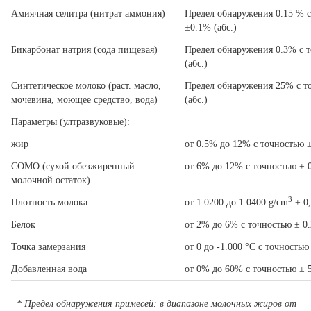
Амиячная селитра (нитрат аммония)
Предел обнаружения 0.15 % с
±0.1% (aбс.)
Бикарбонат натрия (сода пищевая)
Предел обнаружения 0.3% с 
(aбс.)
Синтетическое молоко (раст. масло,
Предел обнаружения 25% с т
мочевина, моющее средство, вода)
(aбс.)
Параметры
(
ултразвуковые
):
жир
от 0.5% до 12% с точностью ±
СОМО (сухой обезжиренный
от 6% до 12% с точностью ± 0
молочной остаток)
3
Плотность молока
от 1.0200 до 1.0400 g/cm
± 0,
Белок
от 2% до 6% с точностью ± 0.
Точка замерзания
от 0 до -1.000 °C с точностью
Добавленная вода
от 0% до 60% с точностью ± 5
*
Предел обнаружения примесей: в диапазоне молочных жиров от