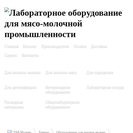
Главная
Каталог
Производители
Оплата
Доставка
Сервис
Контакты
Для анализа молока
Для анализа мяса
Для сыроделия
Для дезинфекции
Ветеринарное
Лабораторная посуда
оборудование
Расходные
Общелабораторное
материалы
оборудование
ЛАБ Молоко
Товары
Оборудование для анализа молока