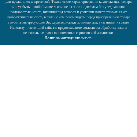
для предъявления претензий. Технические характеристики и комплектация товара
могут быть в любой момент изменены производителем без уведомления
пользователей сайта, внешний вид товаров и упаковки может отличаться от
изображенных на сайте, в связи с чем рекомендуем перед приобретением товара
уточнить интересующие Вас характеристики по контактам, указанным на сайте.
Используя настоящий сайт, вы предоставляете согласие на обработку ваших
персональных данных с помощью сервисов веб-аналитики.
Политика конфиденциальности