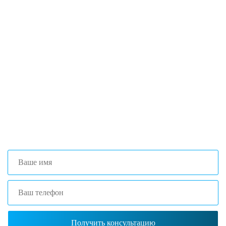
Если вы столкнулись с трудностями
поиска и подбора оборудования, наши
специалисты помогут с выбором
оптимальной комплектации.
+7 (473) 204-53-02
(Воронеж)
+7 (861) 203-40-01
(Краснодар)