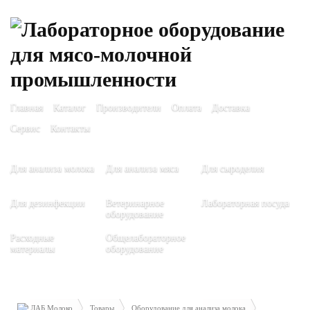
Главная
Каталог
Производители
Оплата
Доставка
Сервис
Контакты
Для анализа молока
Для анализа мяса
Для сыроделия
Для дезинфекции
Ветеринарное
Лабораторная посуда
оборудование
Расходные
Общелабораторное
материалы
оборудование
ЛАБ Молоко
Товары
Оборудование для анализа молока