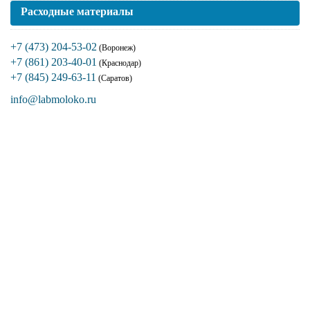
Расходные материалы
+7 (473) 204-53-02
(Воронеж)
+7 (861) 203-40-01
(Краснодар)
+7 (845) 249-63-11
(Саратов)
info@labmoloko.ru
Если вы столкнулись с трудностями
поиска и подбора оборудования, наши
специалисты помогут с выбором
оптимальной комплектации.
+7 (473) 204-53-02
(Воронеж)