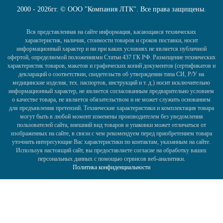
2000 - 2026гг. © ООО "Компания ЛТК". Все права защищены.
Вся представленная на сайте информация, касающаяся технических
характеристик, наличия, стоимости товаров и сроков поставки, носит
информационный характер и ни при каких условиях не является публичной
офертой, определяемой положениями Статьи 437 ГК РФ. Размещение технических
характеристик товаров, макетов и графических копий документов (сертификатов и
деклараций о соответствии, свидетельств об утверждении типа СИ, Р/У на
медицинские изделия, тех. паспортов, инструкций и т. д.) носит исключительно
информационный характер, не является согласованным предварительно условием
о качестве товара, не является обязательством и не может служить основанием
для предъявления претензий. Технические характеристики и комплектация товара
могут быть в любой момент изменены производителем без уведомления
пользователей сайта, внешний вид товаров и упаковки может отличаться от
изображенных на сайте, в связи с чем рекомендуем перед приобретением товара
уточнить интересующие Вас характеристики по контактам, указанным на сайте.
Используя настоящий сайт, вы предоставляете согласие на обработку ваших
персональных данных с помощью сервисов веб-аналитики.
Политика конфиденциальности