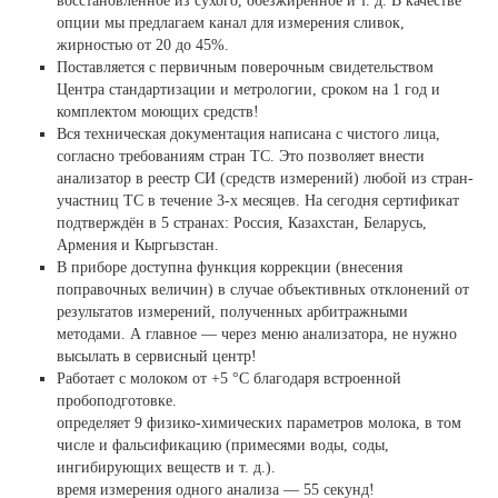
восстановленное из сухого, обезжиренное и т. д. В качестве
опции мы предлагаем канал для измерения сливок,
жирностью от 20 до 45%.
Поставляется с первичным поверочным свидетельством
Центра стандартизации и метрологии, сроком на 1 год и
комплектом моющих средств!
Вся техническая документация написана с чистого лица,
согласно требованиям стран ТС. Это позволяет внести
анализатор в реестр СИ (средств измерений) любой из стран-
участниц ТС в течение 3-х месяцев. На сегодня сертификат
подтверждён в 5 странах: Россия, Казахстан, Беларусь,
Армения и Кыргызстан.
В приборе доступна функция коррекции (внесения
поправочных величин) в случае объективных отклонений от
результатов измерений, полученных арбитражными
методами. А главное — через меню анализатора, не нужно
высылать в сервисный центр!
Работает с молоком от +5 °С благодаря встроенной
пробоподготовке.
определяет 9 физико-химических параметров молока, в том
числе и фальсификацию (примесями воды, соды,
ингибирующих веществ и т. д.).
время измерения одного анализа — 55 секунд!