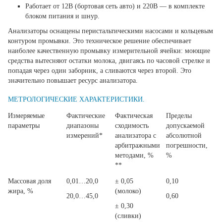
Работает от 12В (бортовая сеть авто) и 220В — в комплекте
блоком питания и шнур.
Анализаторы оснащены перистальтическими насосами и кольцевым
контуром промывки. Это техническое решение обеспечивает
наиболее качественную промывку измерительной ячейки: моющие
средства вытесняют остатки молока, двигаясь по часовой стрелке и
попадая через один заборник, а сливаются через второй. Это
значительно повышает ресурс анализатора.
МЕТРОЛОГИЧЕСКИЕ ХАРАКТЕРИСТИКИ.
Измеряемые
Фактические
Фактическая
Пределы
параметры
диапазоны
сходимость
допускаемой
измерений*
анализатора с
абсолютной
арбитражными
погрешности,
методами, %
%
**
Массовая доля
0,01…20,0
± 0,05
0,10
жира, %
(молоко)
20,0…45,0
0,60
± 0,30
(сливки)