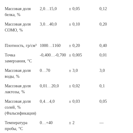
Массовая доля
2,0…15,0
± 0,05
0,12
белка, %
Массовая доля
3,0…40,0
± 0,10
0,20
СОМО, %
Плотность, гр/см³
1000…1160
± 0,20
0,40
Точка
-0,400…-0,700
± 0,005
0,01
замерзания, °C
Массовая доля
0…70
± 3,0
3,0
воды, %
Массовая доля
0,01…20,0
± 0,02
0,1
лактозы, %
Массовая доля
0,4…4,0
± 0,03
0,05
солей, %
(Фальсификация)
Температура
0…+40
± 2
—
пробы, °C