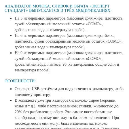
АНАЛИЗАТОР МОЛОКА, СЛИВОК И ОБРАТА «ЭКСПЕРТ
СТАНДАРТ» ВЫПУСКАЕТСЯ В ТРЁХ МОДИФИКАЦИЯХ:
На 5 измеряемых параметров (массовая доля жира, плотность,
сухой обезжиренный молочный остаток «СОМО»,
добавленная вода и температура пробы).
На 6 измеряемых параметров (массовая доля жира, белка,
плотность, сухой обезжиренный молочный остаток «СОМО»,
добавленная вода и температура пробы).
На 9 измеряемых параметров (массовая доля жира, плотность,
сухой обезжиренный молочный остаток «СОМО»,
добавленная вода, лактоза, точка замерзания, общие соли и
температура пробы).
ОСОБЕННОСТИ:
Оснащён USB разъёмом для подключения к компьютеру, либо
внешнему принтеру.
В комплекте уже три калибровки: молоко сырое (коровье,
козье и т.д.), либо пастеризованное; сливки, жирностью до
20% без разбавления; обрат. Это самые востребованные
калибровки, поэтому они идут в базовом исполнении. При
необходимости они могут быть изменены на: молоко,