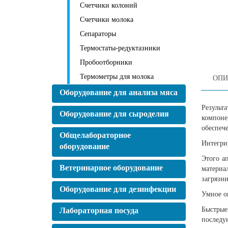
Счетчики колоний
Счетчики молока
Сепараторы
Термостаты-редуктазники
Пробоотборники
Термометры для молока
ОПИ
Оборудование для анализа мяса
Результ
Оборудование для сыроделия
компоне
обеспеч
Общелабораторное
Интегри
оборудование
Этого а
Ветеринарное оборудование
материа
загрязни
Оборудование для дезинфекции
Умное о
Быстрые
Лабораторная посуда
последу