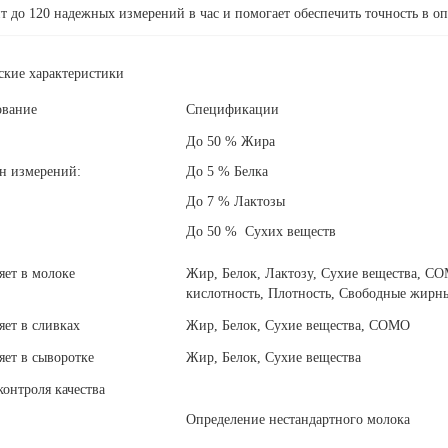
т до 120 надежных измерений в час и помогает обеспечить точность в о
ские характеристики
вание
Спецификации
До 50 % Жира
н измерений:
До 5 % Белка
До 7 % Лактозы
До 50 % Сухих веществ
яет в молоке
Жир, Белок, Лактозу, Сухие вещества, С
кислотность, Плотность, Свободные жирн
яет в сливках
Жир, Белок, Сухие вещества, СОМО
яет в сыворотке
Жир, Белок, Сухие вещества
онтроля качества
Определение нестандартного молока