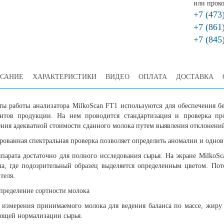
или проко
+7 (473
+7 (861
+7 (845
САНИЕ
ХАРАКТЕРИСТИКИ
ВИДЕО
ОПЛАТА
ДОСТАВКА
аты работы анализатора MilkoScan FT1 используются для обеспечения б
нтов продукции. На нем проводится стандартизация и проверка про
ения адекватной стоимости сданного молока путем выявления отклонени
рованная спектральная проверка позволяет определить аномалии и однов
ппарата достаточно для полного исследования сырья. На экране MilkoS
ла, где подозрительный образец выделяется определенным цветом. По
теля.
пределение сортности молока
 измерения принимаемого молока для ведения баланса по массе, жиру
ющей нормализации сырья.