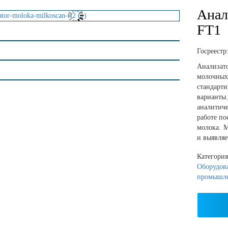
Анал
FT1
Госреестр
Анализа
молочны
стандарт
вариант
аналитиче
работе по
молока. 
и выявляе
Категори
Оборудов
промышл