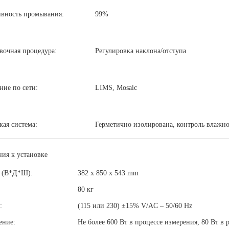
вность промывания:
99%
вочная процедура:
Регулировка наклона/отступа
ние по сети:
LIMS, Mosaic
кая система:
Герметично изолирована, контроль влажн
ния к установке
 (В*Д*Ш):
382 x 850 x 543 mm
80 кг
:
(115 или 230) ±15% V/AC – 50/60 Hz
ение:
Не более 600 Вт в процессе измерения, 80 Вт в