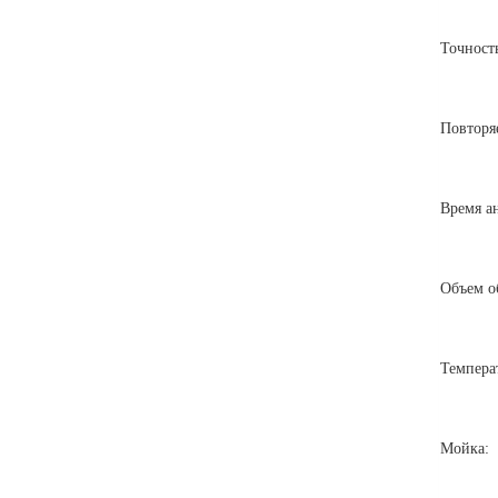
Точност
Повторя
Время а
Объем о
Температ
Мойка: