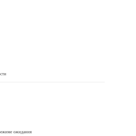
ости
 режиме ожидания