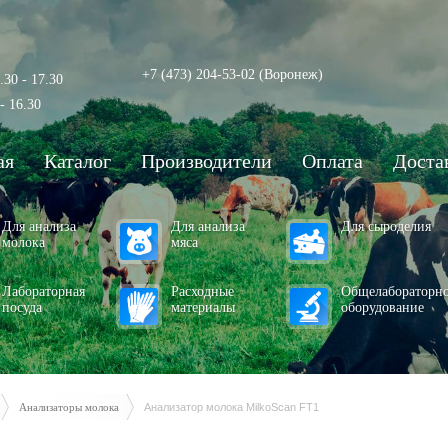
+7 (473) 204-53-02
(Воронеж)
.30 - 17.30
- 16.30
ая
Каталог
Производители
Оплата
Доста
Для анализа
Для анализа
Для сыроделия
молока
мяса
Лабораторная
Расходные
Общелабораторн
посуда
материалы
оборудование
Анализаторы молока
Анализатор молока MilkoScan FT1