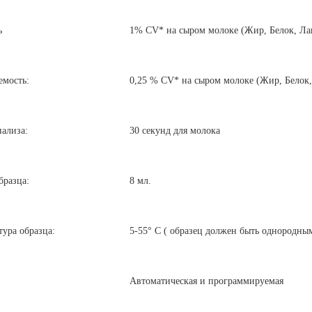
ь
1% CV* на сыром молоке (Жир, Белок, Лак
емость:
0,25 % CV* на сыром молоке (Жир, Белок,
нализа:
30 секунд для молока
бразца:
8 мл.
ура образца:
5-55° C ( образец должен быть однородны
Автоматическая и программируемая