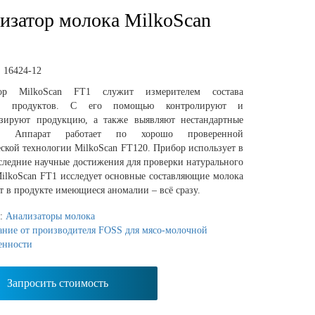
изатор молока MilkoScan
:
16424-12
тор MilkoScan FT1 служит измерителем состава
х продуктов. С его помощью контролируют и
изируют продукцию, а также выявляют нестандартные
ы. Аппарат работает по хорошо проверенной
ской технологии MilkoScan FT120. Прибор использует в
следние научные достижения для проверки натурального
MilkoScan FT1 исследует основные составляющие молока
т в продукте имеющиеся аномалии – всё сразу.
я:
Анализаторы молока
ание от производителя FOSS для мясо-молочной
енности
Запросить стоимость