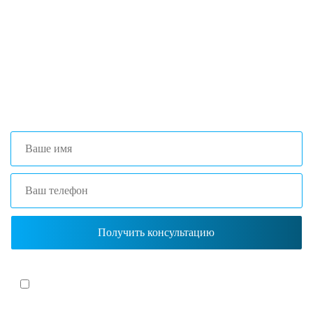
специалисты помогут с выбором
оптимальной комплектации.
+7 (473) 204-53-02
(Воронеж)
+7 (861) 203-40-01
(Краснодар)
Я согласен(-на)
с политикой обработки персональных данных