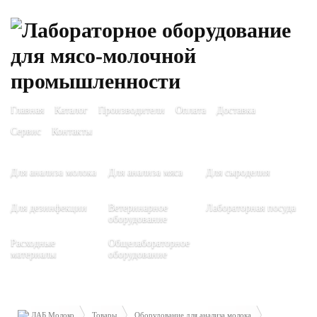
Главная
Каталог
Производители
Оплата
Доставка
Сервис
Контакты
Для анализа молока
Для анализа мяса
Для сыроделия
Для дезинфекции
Ветеринарное
Лабораторная посуда
оборудование
Расходные
Общелабораторное
материалы
оборудование
ЛАБ Молоко
Товары
Оборудование для анализа молока