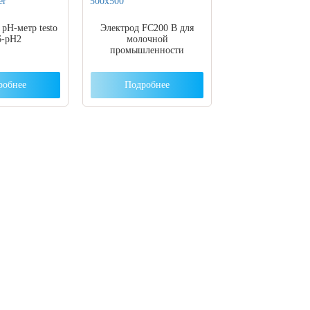
pH-метр testo
Электрод FC200 B для
6-pH2
молочной
промышленности
робнее
Подробнее
ут с