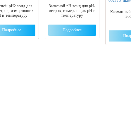
сной pH2 зонд для
Запасной pH зонд для pH-
етров, измеряющих
метров, измеряющих pH и
Карманный 
 и температуру
температуру
20
Подробнее
Подробнее
Под
 вы столкнулись с трудностями поиска и
ора оборудования, наши специалисты помог
ром оптимальной комплектации.
3) 204-53-02
(Воронеж)