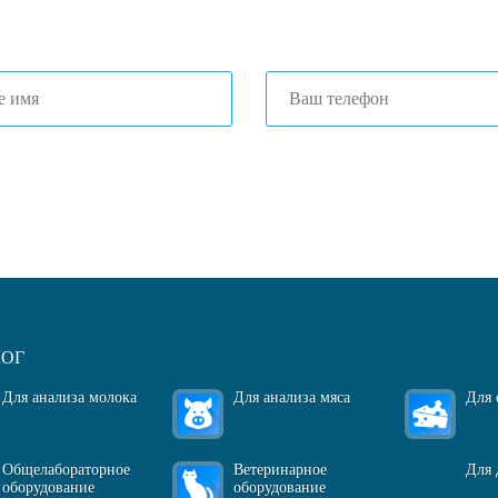
1) 203-40-01
(Краснодар)
огласен(-на)
с политикой обработки персональных данных
ЛОГ
Для анализа молока
Для анализа мяса
Для 
Общелабораторное
Ветеринарное
Для 
оборудование
оборудование