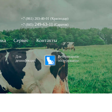
+7 (861) 203-40-01
(Краснодар)
249-63-11
+7 (845)
(Саратов)
вка
Сервис
Контакты
Для
Ветеринарное
дезинфекции
оборудование
ое