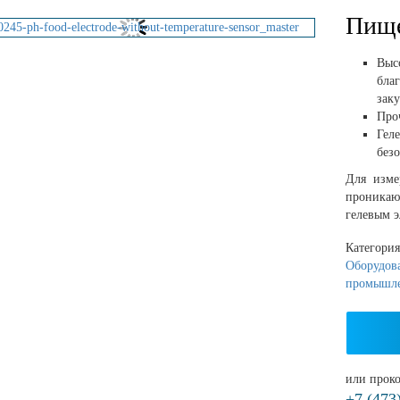
Пище
Выс
бла
зак
Про
Гел
без
Для изме
проникаю
гелевым 
Категори
Оборудова
промышл
или проко
+7 (473