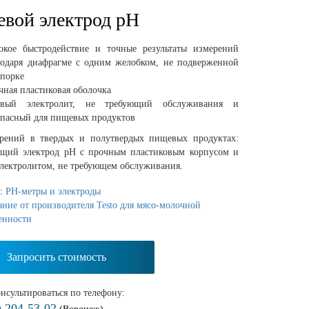
вой электрод pH
окое быстродействие и точные результаты измерений
годаря диафрагме с одним желобком, не подверженной
упорке
чная пластиковая оболочка
евый электролит, не требующий обслуживания и
опасный для пищевых продуктов
рений в твердых и полутвердых пищевых продуктах:
щий электрод pH с прочным пластиковым корпусом и
электролитом, не требующем обслуживания.
я:
PH-метры и электроды
ние от производителя Testo для мясо-молочной
енности
Запросить стоимость
нсультироваться по телефону:
) 204-53-02