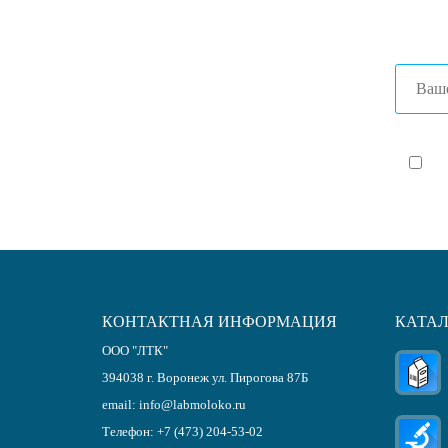
+7 (86
Я с
КОНТАКТНАЯ ИНФОРМАЦИЯ
КАТА
ООО "ЛТК"
394038
г.
Воронеж
ул. Пирогова 87Б
email:
info@labmoloko.ru
Телефон:
+7 (473) 204-53-02