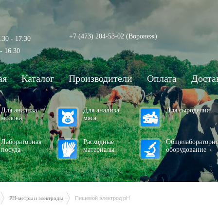
+7 (473) 204-53-02
(Воронеж)
.30 - 17.30
- 16.30
ая
Каталог
Производители
Оплата
Доста
Для анализа
Для анализа
Для сыроделия
молока
мяса
Лабораторная
Расходные
Общелабораторн
посуда
материалы
оборудование
PH-метры и электроды
Пищевой электрод pH