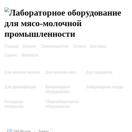
Главная
Каталог
Производители
Оплата
Доставка
Сервис
Контакты
Для анализа молока
Для анализа мяса
Для сыроделия
Для дезинфекции
Ветеринарное
Лабораторная посуда
оборудование
Расходные
Общелабораторное
материалы
оборудование
ЛАБ Молоко
Товары