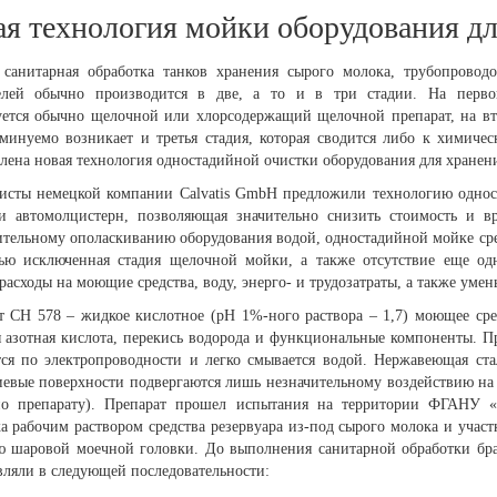
я технология мойки оборудования дл
 санитарная обработка танков хранения сырого молока, трубопровод
елей обычно производится в две, а то и в три стадии. На перв
уется обычно щелочной или хлорсодержащий щелочной препарат, на вто
еминуемо возникает и третья стадия, которая сводится либо к химиче
лена новая технология одностадийной очистки оборудования для хранен
исты немецкой компании Calvatis GmbH предложили технологию однос
и автомолцистерн, позволяющая значительно снизить стоимость и вр
ительному ополаскиванию оборудования водой, одностадийной мойке ср
ью исключенная стадия щелочной мойки, а также отсутствие еще од
расходы на моющие средства, воду, энерго- и трудозатраты, а также ум
т СН 578 – жидкое кислотное (pH 1%-ного раствора – 1,7) моющее ср
 азотная кислота, перекись водорода и функциональные компоненты. Пр
тся по электропроводности и легко смывается водой. Нержавеющая ста
евые поверхности подвергаются лишь незначительному воздействию на 
о препарату). Препарат прошел испытания на территории ФГАНУ «
а рабочим раствором средства резервуара из-под сырого молока и учас
 шаровой моечной головки. До выполнения санитарной обработки бра
вляли в следующей последовательности: