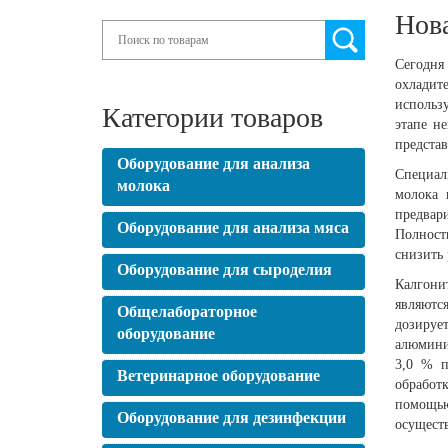
Нова
Search
Сегодня
охладит
использ
Категории товаров
этапе н
представ
Оборудование для анализа
Специал
молока
молока 
предвар
Оборудование для анализа мяса
Полност
снизить 
Оборудование для сыроделия
Калгони
являются
Общелабораторное
дозируе
оборудование
алюмини
3,0 % п
Ветеринарное оборудование
обработк
помощью
Оборудование для дезинфекции
осущест