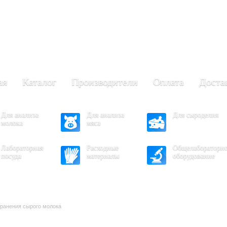
+7 (473) 204-53-02
(Воронеж)
.30 - 17.30
- 16.30
ая
Каталог
Производители
Оплата
Доста
Для анализа
Для анализа
Для сыроделия
молока
мяса
Лабораторная
Расходные
Общелабораторн
посуда
материалы
оборудование
хранения сырого молока