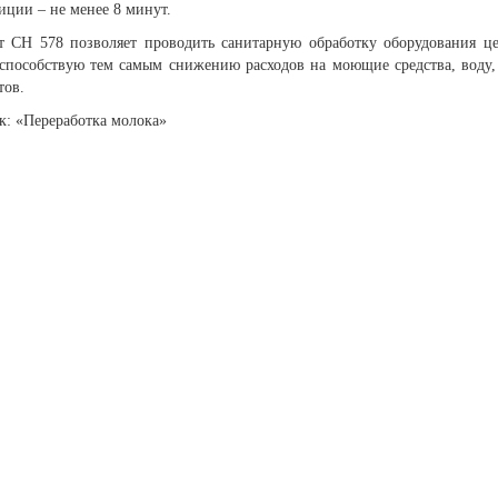
иции – не менее 8 минут.
т СН 578 позволяет проводить санитарную обработку оборудования ц
 способствую тем самым снижению расходов на моющие средства, воду,
тов.
к: «Переработка молока»
 вы столкнулись с трудностями поиска и
ора оборудования, наши специалисты помог
ром оптимальной комплектации.
3) 204-53-02
(Воронеж)
1) 203-40-01
(Краснодар)