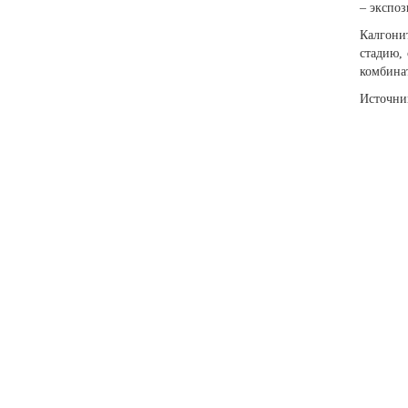
– экспоз
Калгони
стадию,
комбина
Источни
Если
подб
выбо
+7 (47
+7 (86