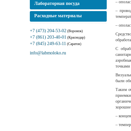
– ополас
Лабораторная посуда
– прово
Расходные материалы
темпера
– ополас
+7 (473) 204-53-02
(Воронеж)
Средств
+7 (861) 203-40-01
(Краснодар)
обработа
+7 (845) 249-63-11
(Саратов)
С обраб
info@labmoloko.ru
санитар
аэробны
точками 
Визуаль
были об
Таким о
приемки
органич
хорошие
– концен
– темпер