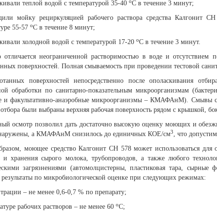
о
кивали теплой водой с температурой 35-40
С в течение 3 минут;
дили мойку рециркуляцией рабочего раствора средства Калгонит СН
о
туре 55-57
С в течение 8 минут;
о
кивали холодной водой с температурой 17-20
С в течение 3 минут.
о отличается неограниченной растворимостью в воде и отсутствием п
нных поверхностей. Полная смываемость при проведении тестовой санит
отанных поверхностей непосредственно после ополаскивания отбир
ной обработки по санитарно-показательным микроорганизмам (бакт
е и факультативно-анаэробные микроорганизмы – КМАФАнМ). Смывы с 
отбора были выбраны верхняя рабочая поверхность рядом с крышкой, бок
ный осмотр позволил дать достаточно высокую оценку моющих и обезж
3
наружены, а КМАФАнМ снизилось до единичных КОЕ/см
, что допусти
бразом, моющее средство Калгонит СН 578 может использоваться для 
 и хранения сырого молока, трубопроводов, а также любого техноло
ескими загрязнениями (автомолцистерны, пластиковая тара, сырные ф
 результаты по микробиологической оценке при следующих режимах:
трации – не менее 0,6-0,7 % по препарату;
о
атуре рабочих растворов – не менее 60
С;