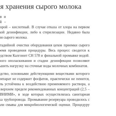
я хранения сырого молока
ов и
ой –
рой – кислотный. В случае отказа от хлора на первом
ской дезинфекции, либо к стерилизации. Недавно была
ия сырого молока.
тадийной очистки оборудования цехов приемки сырого
емя проведения процедуры. Весь процесс сводится к
едством Калгонит СН 578 и финальной промывке водой.
ного ополаскивания и стадии дезинфекции позволяют
еньшить нагрузку на сточные воды молочных комбинатов.
едство, основными действующими веществами которого
епарат не содержит фосфатов, практически не пенится,
ль устойчива к воздействию применяемого раствора, а
верхнем пределе рекомендованных концентраций (2,5 –
ВНИМИ», в ходе которых осуществлялась санитарная
тка трубопровода. Промывание резервуара проводилось с
ли смывы для микробиологической оценки. Процедуру