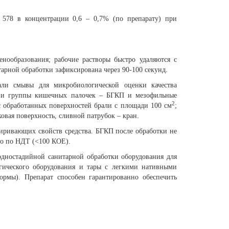
 578 в концентрации 0,6 – 0,7% (по препарату) при
енообразования; рабочие растворы быстро удаляются с
арной обработки зафиксирована через 90-100 секунд.
али смывы для микробиологической оценки качества
ерии группы кишечных палочек – БГКП и мезофильные
2
обработанных поверхностей брали с площади 100 см
;
овая поверхность, сливной патрубок – кран.
иривающих свойств средства. БГКП после обработки не
мо по НДТ (<100 КОЕ).
одностадийной санитарной обработки оборудования для
гического оборудования и тары с легкими нативными
ормы). Препарат способен гарантированно обеспечить