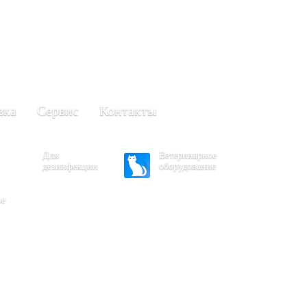
+7 (861) 203-40-01
(Краснодар)
249-63-11
+7 (845)
(Саратов)
вка
Сервис
Контакты
Для
Ветеринарное
дезинфекции
оборудование
ое