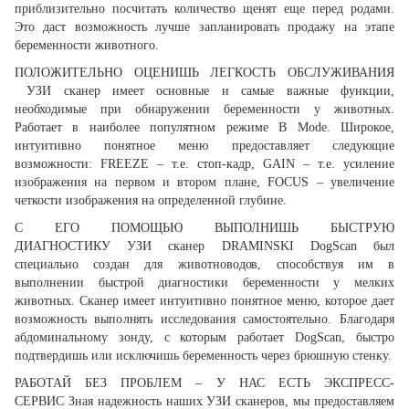
приблизительно посчитать количество щенят еще перед родами.
Это даст возможность лучше запланировать продажу на этапе
беременности животного.
ПОЛОЖИТЕЛЬНО ОЦЕНИШЬ ЛЕГКОСТЬ ОБСЛУЖИВАНИЯ
УЗИ сканер имеет основные и самые важные функции,
необходимые при обнаружении беременности у животных.
Работает в наиболее популятном режиме B Mode. Широкое,
интуитивно понятное меню предоставляет следующие
возможности:
FREEZE
– т.е. стоп-кадр
,
GAIN
– т.е. усиление
изображения на первом и втором плане,
FOCUS
– увеличение
четкости изображения на определенной глубине.
С ЕГО ПОМОЩЬЮ ВЫПОЛНИШЬ БЫСТРУЮ
ДИАГНОСТИКУ
УЗИ сканер DRAMINSKI DogScan был
специально создан для животноводов, способствуя им в
выполнении быстрой диагностики беременности у мелких
животных. Сканер имеет интуитивно понятное меню, которое дает
возможность выполнять исследования самостоятельно. Благодаря
абдоминальному зонду, с которым работает DogScan, быстро
подтвердишь или исключишь беременность через брюшную стенку.
РАБОТАЙ БЕЗ ПРОБЛЕМ – У НАС ЕСТЬ ЭКСПРЕСС-
СЕРВИС
Зная надежность наших УЗИ сканеров, мы предоставляем