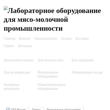
Главная
Каталог
Производители
Оплата
Доставка
Сервис
Контакты
Для анализа молока
Для анализа мяса
Для сыроделия
Для дезинфекции
Ветеринарное
Лабораторная посуда
оборудование
Расходные
Общелабораторное
материалы
оборудование
ЛАБ Молоко
Товары
Ветеринарное оборудование