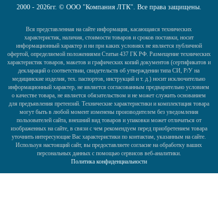
2000 - 2026гг. © ООО "Компания ЛТК". Все права защищены.
Вся представленная на сайте информация, касающаяся технических
характеристик, наличия, стоимости товаров и сроков поставки, носит
информационный характер и ни при каких условиях не является публичной
офертой, определяемой положениями Статьи 437 ГК РФ. Размещение технических
характеристик товаров, макетов и графических копий документов (сертификатов и
деклараций о соответствии, свидетельств об утверждении типа СИ, Р/У на
медицинские изделия, тех. паспортов, инструкций и т. д.) носит исключительно
информационный характер, не является согласованным предварительно условием
о качестве товара, не является обязательством и не может служить основанием
для предъявления претензий. Технические характеристики и комплектация товара
могут быть в любой момент изменены производителем без уведомления
пользователей сайта, внешний вид товаров и упаковки может отличаться от
изображенных на сайте, в связи с чем рекомендуем перед приобретением товара
уточнить интересующие Вас характеристики по контактам, указанным на сайте.
Используя настоящий сайт, вы предоставляете согласие на обработку ваших
персональных данных с помощью сервисов веб-аналитики.
Политика конфиденциальности