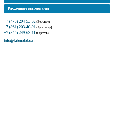
Расходные материалы
+7 (473) 204-53-02
(Воронеж)
+7 (861) 203-40-01
(Краснодар)
+7 (845) 249-63-11
(Саратов)
info@labmoloko.ru
Если вы столкнулись с трудностями
поиска и подбора оборудования, наши
специалисты помогут с выбором
оптимальной комплектации.
+7 (473) 204-53-02
(Воронеж)