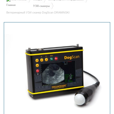
УЗИ-сканеры
Ветеринарный УЗИ сканер DogScan DRAMINSKI