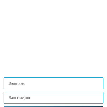
Если вы столкнулись с трудностями
поиска и подбора оборудования, наши
специалисты помогут с выбором
оптимальной комплектации.
+7 (473) 204-53-02
(Воронеж)
+7 (861) 203-40-01
(Краснодар)