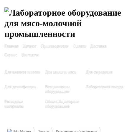
Главная
Каталог
Производители
Оплата
Доставка
Сервис
Контакты
Для анализа молока
Для анализа мяса
Для сыроделия
Для дезинфекции
Ветеринарное
Лабораторная посуда
оборудование
Расходные
Общелабораторное
материалы
оборудование
ЛАБ Молоко
Товары
Ветеринарное оборудование