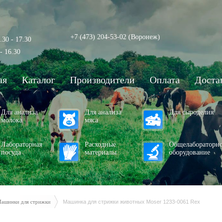
+7 (473) 204-53-02
(Воронеж)
.30 - 17.30
- 16.30
ая
Каталог
Производители
Оплата
Доста
Для анализа
Для анализа
Для сыроделия
молока
мяса
Лабораторная
Расходные
Общелабораторн
посуда
материалы
оборудование
ашинки для стрижки
Машинка для стрижки животных Moser 1233-0061 Rex