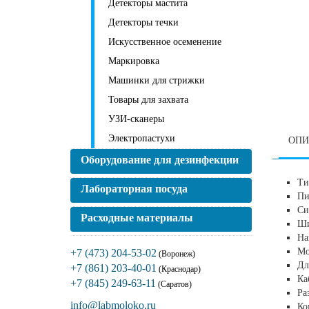
Детекторы мастита
Детекторы течки
Искусственное осеменение
Маркировка
Машинки для стрижки
Товары для захвата
УЗИ-сканеры
Электропастухи
ОПИ
Оборудование для дезинфекции
Ти
Лабораторная посуда
Пи
Си
Расходные материалы
Ши
На
Мо
+7 (473) 204-53-02
(Воронеж)
Дл
+7 (861) 203-40-01
(Краснодар)
Ка
+7 (845) 249-63-11
(Саратов)
Ра
info@labmoloko.ru
Ко