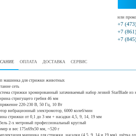
или проко
+7 (473
+7 (861
+7 (845
САНИЕ
ОПЛАТА
ДОСТАВКА
СЕРВИС
п машинка для стрижки животных
тание сеть
стема стрижки хромированный затачиваемый набор лезвий StarBlade из
рина стригущего гребня 46 мм
пряжение 220-230 В, 50 Гц, 10 Вт
тор вибрационный электромотор, 6000 колеб/мин
ина стрижки от 0,1 до 3 мм + насадки 4,5, 9, 14, 19 мм
бель 2-х метровый профессиональный круглый
змер и вес 175х69х50 мм, ~520 г
мплектация машинка для стрижки, насадки (4,5, 9, 14 и 19 мм), щётка д