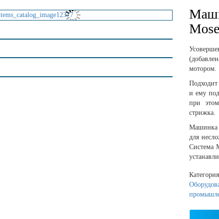
Маши
Mose
Усоверше
(добавле
мотором.
Подходит
и ему по
при этом
стрижка.
Машинка
для несл
Система M
устанавли
Категори
Оборудова
промышл