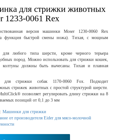
нка для стрижки животных
r 1233-0061 Rex
нствованная версия машинки Moser 1230-0060 Rex
на функция быстрой смены ножа). Тихая, с мощным
 для любого типа шерсти, кроме черного терьера
добных пород. Можно использовать для стрижки кошек,
 колтуны должны быть вычесаны. Тихая и плавная
 для стрижки собак 1170-0060 Fox. Подходит
ожных стрижек животных с простой структурой шерсти.
ultiClick® позволяет регулировать длину стрижки на 8
ваемых позиций от 0,1 до 3 мм
я:
Машинки для стрижки
ние от производителя Eider для мясо-молочной
енности