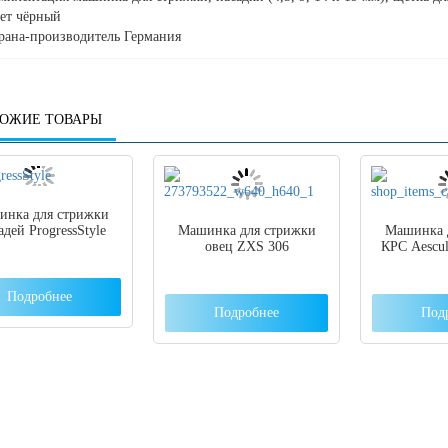
ет чёрный
рана-производитель Германия
ОЖИЕ ТОВАРЫ
нка для стрижки
дей ProgressStyle
Машинка для стрижки
Машинка 
овец ZXS 306
КРС Aescul
Подробнее
Подробнее
Под