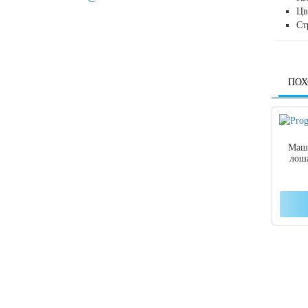
Цв
Ст
ПОХ
Маши
лоша