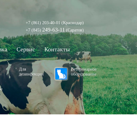
+7 (861) 203-40-01
(Краснодар)
249-63-11
+7 (845)
(Саратов)
вка
Сервис
Контакты
Для
Ветеринарное
дезинфекции
оборудование
ое