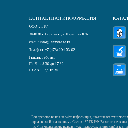
КОНТАКТНАЯ ИНФОРМАЦИЯ
КАТА
ООО "ЛТК"
394038
г.
Воронеж
ул. Пирогова 87Б
email:
info@labmoloko.ru
Телефон:
+7 (473) 204-53-02
График работы:
Пн-Чт с 8.30 до 17.30
Пт с 8.30 до 16.30
Вся представленная на сайте информация, касающаяся технических
определяемой положениями Статьи 437 ГК РФ. Размещение техничес
Р/У на медицинские изделия, тех. паспортов, инструкций и т. д.