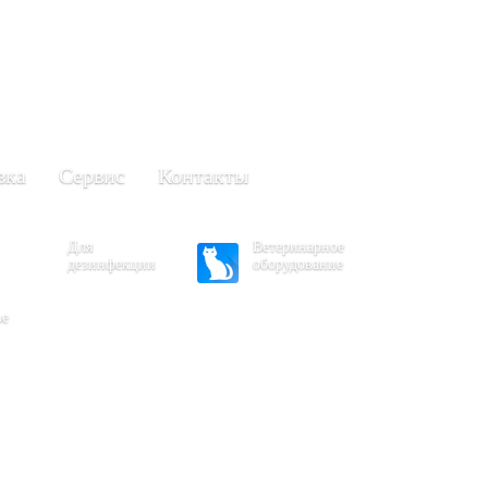
+7 (861) 203-40-01
(Краснодар)
249-63-11
+7 (845)
(Саратов)
вка
Сервис
Контакты
Для
Ветеринарное
дезинфекции
оборудование
ое