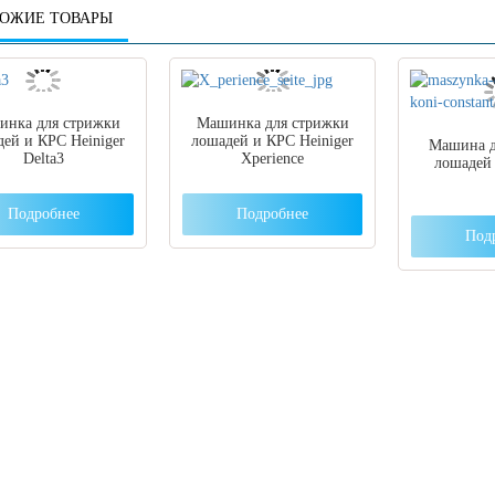
ОЖИЕ ТОВАРЫ
нка для стрижки
Машинка для стрижки
ей и КРС Heiniger
лошадей и КРС Heiniger
Машина д
Delta3
Xperience
лошадей 
Подробнее
Подробнее
Под
 вы столкнулись с трудностями поиска и
ора оборудования, наши специалисты помог