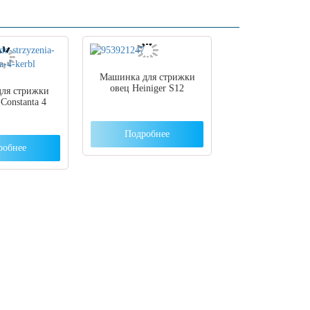
Машинка для стрижки
овец Heiniger S12
ля стрижки
Constanta 4
Подробнее
робнее
ут с