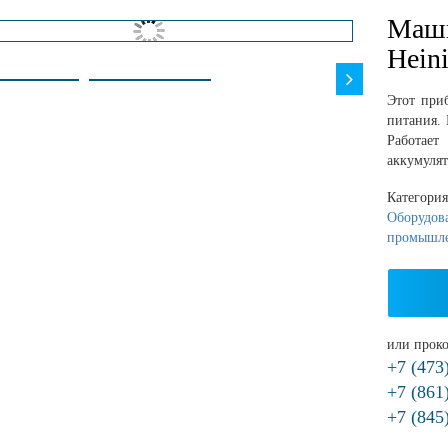
Маши
Hein
Этот при
питания. 
Работае
аккумулят
Категори
Оборудова
промышл
или проко
+7 (473
+7 (861
+7 (845