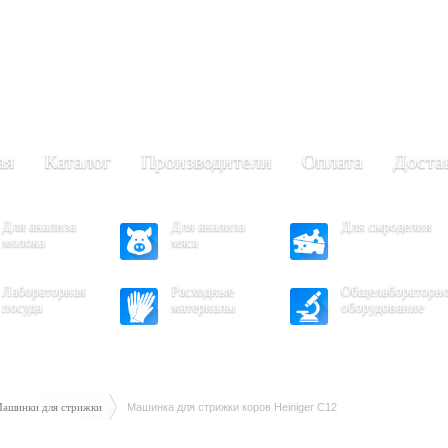
+7 (473) 204-53-02
(Воронеж)
.30 - 17.30
- 16.30
ая
Каталог
Производители
Оплата
Доста
Для анализа
Для анализа
Для сыроделия
молока
мяса
Лабораторная
Расходные
Общелабораторн
посуда
материалы
оборудование
ашинки для стрижки
Машинка для стрижки коров Heiniger C12