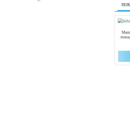
ПОХ
Маши
лошад
Если
подб