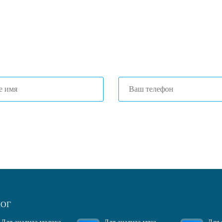
ром оптимальной комплектации.
3) 204-53-02
(Воронеж)
1) 203-40-01
(Краснодар)
огласен(-на)
с политикой обработки персональных данных
ЛОГ