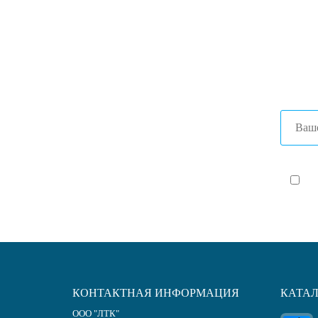
выбо
+7 (47
+7 (86
Я с
КОНТАКТНАЯ ИНФОРМАЦИЯ
КАТА
ООО "ЛТК"