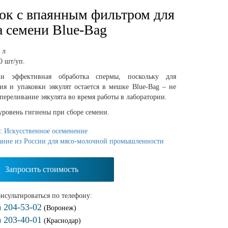
к с впаянным фильтром для
а семени Blue-Bag
 л
0 шт/уп.
 и эффективная обработка спермы, поскольку для
ия и упаковки эякулят остается в мешке Blue-Bag – не
 переливание эякулята во время работы в лаборатории.
ровень гигиены при сборе семени.
я:
Искусственное осеменение
ание из России для мясо-молочной промышленности
Запросить стоимость
нсультироваться по телефону:
) 204-53-02
(Воронеж)
) 203-40-01
(Краснодар)