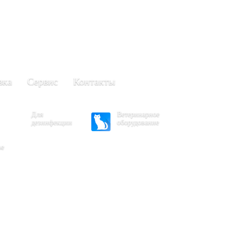
+7 (861) 203-40-01
(Краснодар)
249-63-11
+7 (845)
(Саратов)
вка
Сервис
Контакты
Для
Ветеринарное
дезинфекции
оборудование
ое