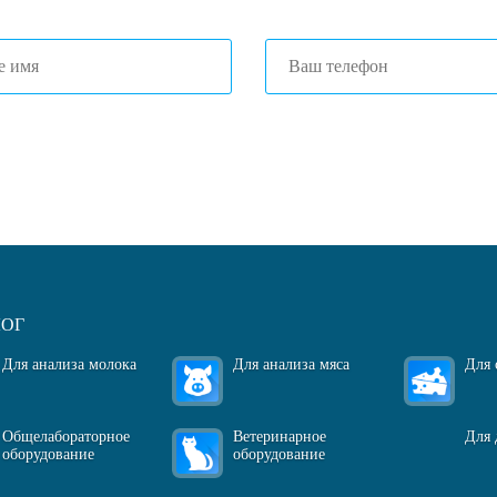
огласен(-на)
с политикой обработки персональных данных
ЛОГ
Для анализа молока
Для анализа мяса
Для 
Общелабораторное
Ветеринарное
Для 
оборудование
оборудование