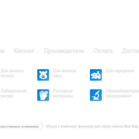
+7 (473) 204-53-02
(Воронеж)
.30 - 17.30
- 16.30
ая
Каталог
Производители
Оплата
Доста
Для анализа
Для анализа
Для сыроделия
молока
мяса
Лабораторная
Расходные
Общелабораторн
посуда
материалы
оборудование
скусственное осеменение
Мешок с впаянным фильтром для сбора семени Blue-Bag