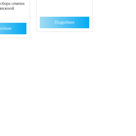
 сбора семени
движной
Подробнее
робнее
ут с