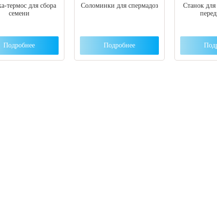
а-термос для сбора
Соломинки для спермадоз
Станок для
семени
пере
Подробнее
Подробнее
Под
 вы столкнулись с трудностями поиска и
ора оборудования, наши специалисты помог
ром оптимальной комплектации.
3) 204-53-02
(Воронеж)
1) 203-40-01
(Краснодар)