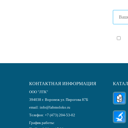
Я с
КОНТАКТНАЯ ИНФОРМАЦИЯ
КАТА
ООО "ЛТК"
394038
г.
Воронеж
ул. Пирогова 87Б
email:
info@labmoloko.ru
Телефон:
+7 (473) 204-53-02
График работы: