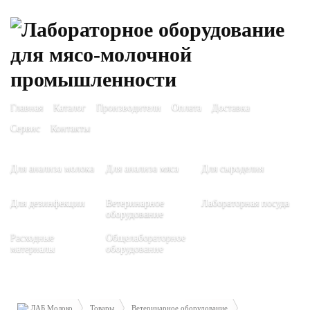
Главная
Каталог
Производители
Оплата
Доставка
Сервис
Контакты
Для анализа молока
Для анализа мяса
Для сыроделия
Для дезинфекции
Ветеринарное
Лабораторная посуда
оборудование
Расходные
Общелабораторное
материалы
оборудование
ЛАБ Молоко
Товары
Ветеринарное оборудование