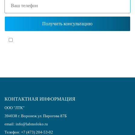
Я согласен(-на)
с политикой обработки персональных данных
КОНТАКТНАЯ ИНФОРМАЦИЯ
ООО "ЛТК"
394038
г.
Воронеж
ул. Пирогова 87Б
email:
info@labmoloko.ru
Телефон:
+7 (473) 204-53-02