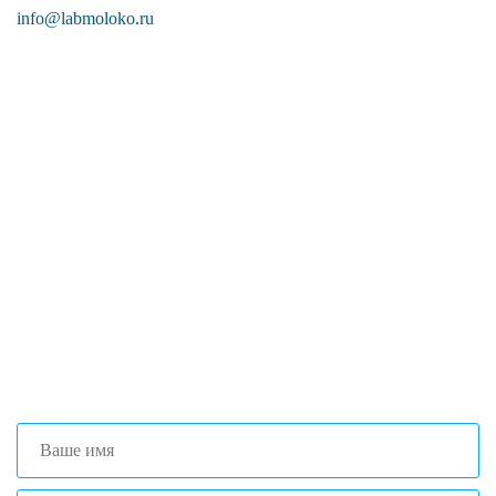
info@labmoloko.ru
Если вы столкнулись с трудностями
поиска и подбора оборудования, наши
специалисты помогут с выбором
оптимальной комплектации.
+7 (473) 204-53-02
(Воронеж)
+7 (861) 203-40-01
(Краснодар)