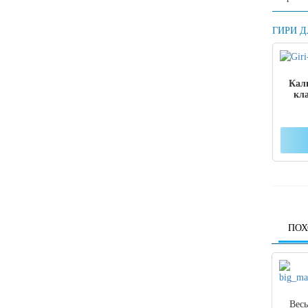
ГИРИ Д
Кал
кла
ПОХ
Вес