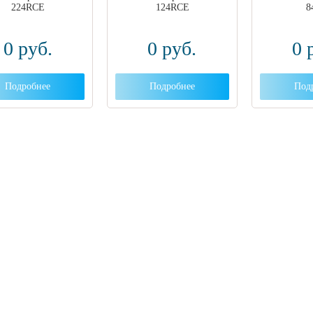
224RCE
124RCE
8
0
руб.
0
руб.
0
Подробнее
Подробнее
Под
 вы столкнулись с трудностями поиска и
ора оборудования, наши специалисты помог
ром оптимальной комплектации.
3) 204-53-02
(Воронеж)