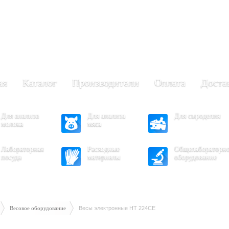
+7 (473) 204-53-02
(Воронеж)
.30 - 17.30
- 16.30
ая
Каталог
Производители
Оплата
Доста
Для анализа
Для анализа
Для сыроделия
молока
мяса
Лабораторная
Расходные
Общелабораторн
посуда
материалы
оборудование
Весовое оборудование
Весы электронные HT 224CE