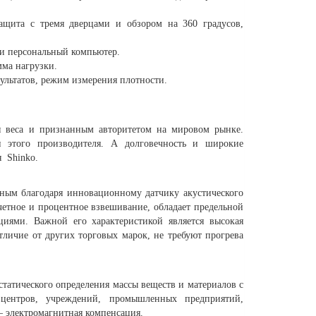
защита с тремя дверцами и обзором на 360 градусов,
и персональный компьютер.
мма нагрузки.
ультатов, режим измерения плотности.
ия веса и признанным авторитетом на мировом рынке.
и этого производителя. А долговечность и широкие
 Shinko.
ым благодаря инновационному датчику акустического
четное и процентное взвешивание, обладает предельной
иями. Важной его характеристикой является высокая
тличие от других торговых марок, не требуют прогрева
статического определения массы веществ и материалов с
х центров, учреждений, промышленных предприятий,
 электромагнитная компенсация.