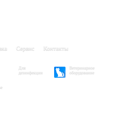
+7 (861) 203-40-01
(Краснодар)
249-63-11
+7 (845)
(Саратов)
вка
Сервис
Контакты
Для
Ветеринарное
дезинфекции
оборудование
ое