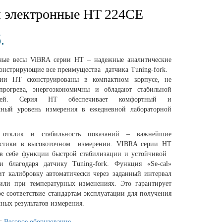
 электронные HT 224CE
.
ные весы ViBRA серии HT – надежные аналитические
монстрирующие все преимущества датчика Tuning-fork.
ии НТ сконструированы в компактном корпусе, не
прогрева, энергоэкономичны и обладают стабильной
цией. Cерия НТ обеспечивает комфортный и
чный уровень измерения в ежедневной лабораторной
 отклик и стабильность показаний – важнейшие
истики в высокоточном измерении. VIBRA серии HT
 в себе функции быстрой стабилизации и устойчивой
и благодаря датчику Tuning-fork. Функция «Se-cal»
ит калибровку автоматически через заданный интервал
или при температурных изменениях. Это гарантирует
е соответствие стандартам эксплуатации для получения
ных результатов измерения.
я:
Весовое оборудование