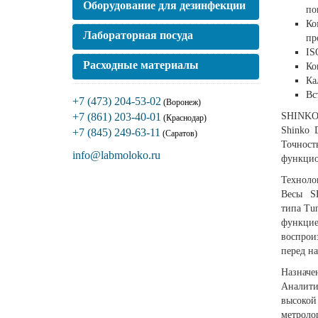
Оборудование для дезинфекции
по
Ко
Лабораторная посуда
пр
IS
Расходные материалы
Ко
Ка
Вс
+7 (473) 204-53-02
(Воронеж)
SHINKO 
+7 (861) 203-40-01
(Краснодар)
Shinko 
+7 (845) 249-63-11
(Саратов)
Точност
info@labmoloko.ru
функцио
Техноло
Весы SH
типа Tu
функцие
воспрои
перед н
Назначе
Аналити
высокой
метроло