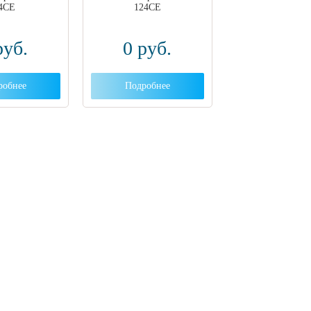
4CE
124CE
руб.
0
руб.
робнее
Подробнее
ут с