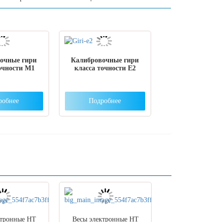
очные гири
Калибровочные гири
очности M1
класса точности Е2
робнее
Подробнее
ктронные HT
Весы электронные HT