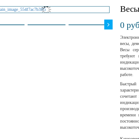
Весы
0
руб
Электрон
весы, де
Весы сер
требуют 
индика
высокото
работе.
Быстрый
характер
сочетают
индикаци
производ
времени 
постоянно
высокоточ
Категори