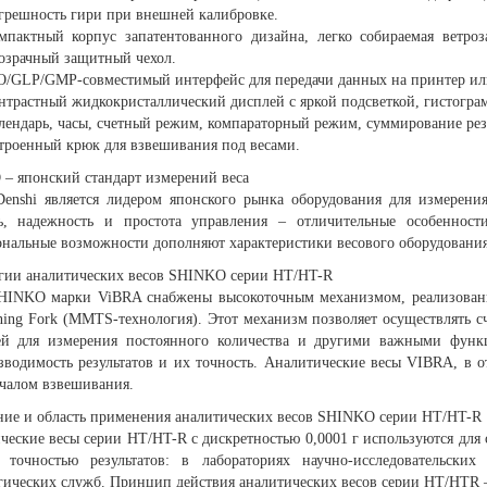
грешность гири при внешней калибровке.
мпактный корпус запатентованного дизайна, легко собираемая ветро
озрачный защитный чехол.
O/GLP/GMP-совместимый интерфейс для передачи данных на принтер ил
нтрастный жидкокристаллический дисплей с яркой подсветкой, гистогра
лендарь, часы, счетный режим, компараторный режим, суммирование рез
троенный крюк для взвешивания под весами.
– японский стандарт измерений веса
Denshi является лидером японского рынка оборудования для измерен
ь, надежность и простота управления – отличительные особенност
нальные возможности дополняют характеристики весового оборудования
гии аналитических весов SHINKO серии HT/HT-R
INKO марки ViBRA снабжены высокоточным механизмом, реализованн
ning Fork (MMTS-технология). Этот механизм позволяет осуществлять с
й для измерения постоянного количества и другими важными функц
зводимость результатов и их точность. Аналитические весы VIBRA, в о
ачалом взвешивания.
ние и область применения аналитических весов SHINKO серии HT/HT-R
ческие весы серии HT/HT-R с дискретностью 0,0001 г используются для 
 точностью результатов: в лабораториях научно-исследовательски
гических служб. Принцип действия аналитических весов серии HT/HTR –