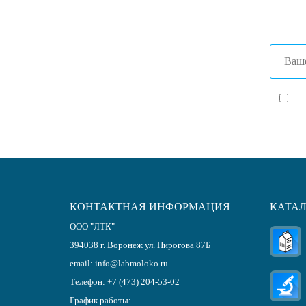
+7 (86
Я с
КОНТАКТНАЯ ИНФОРМАЦИЯ
КАТА
ООО "ЛТК"
394038
г.
Воронеж
ул. Пирогова 87Б
email:
info@labmoloko.ru
Телефон:
+7 (473) 204-53-02
График работы: