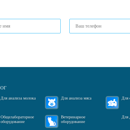
1) 203-40-01
(Краснодар)
огласен(-на)
с политикой обработки персональных данных
ЛОГ
Для анализа молока
Для анализа мяса
Для 
Общелабораторное
Ветеринарное
Для 
оборудование
оборудование