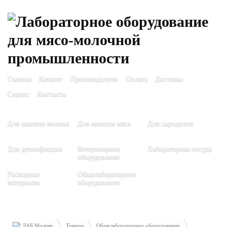
Главная
Каталог
Производители
Оплата
Доставка
Сервис
Контакты
Для анализа молока
Для анализа мяса
Для сыроделия
Для дезинфекции
Ветеринарное
Лабораторная посуда
оборудование
Расходные
Общелабораторное
материалы
оборудование
ЛАБ Молоко
Товары
Общелабораторное оборудование