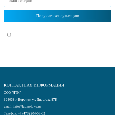
Я согласен(-на)
с политикой обработки персональных данных
КОНТАКТНАЯ ИНФОРМАЦИЯ
ООО "ЛТК"
394038
г.
Воронеж
ул. Пирогова 87Б
email:
info@labmoloko.ru
Телефон:
+7 (473) 204-53-02