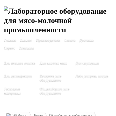
Главная
Каталог
Производители
Оплата
Доставка
Сервис
Контакты
Для анализа молока
Для анализа мяса
Для сыроделия
Для дезинфекции
Ветеринарное
Лабораторная посуда
оборудование
Расходные
Общелабораторное
материалы
оборудование
ЛАБ Молоко
Товары
Общелабораторное оборудование