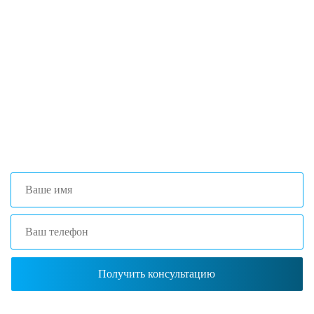
Если вы столкнулись с трудностями
поиска и подбора оборудования, наши
специалисты помогут с выбором
оптимальной комплектации.
+7 (473) 204-53-02
(Воронеж)
+7 (861) 203-40-01
(Краснодар)