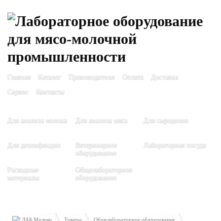
Главная
Каталог
Производители
Оплата
Доставка
Сервис
Контакты
Для анализа молока
Для анализа мяса
Для сыроделия
Для дезинфекции
Ветеринарное
Лабораторная посуда
оборудование
Расходные
Общелабораторное
материалы
оборудование
ЛАБ Молоко
Товары
Общелабораторное оборудование