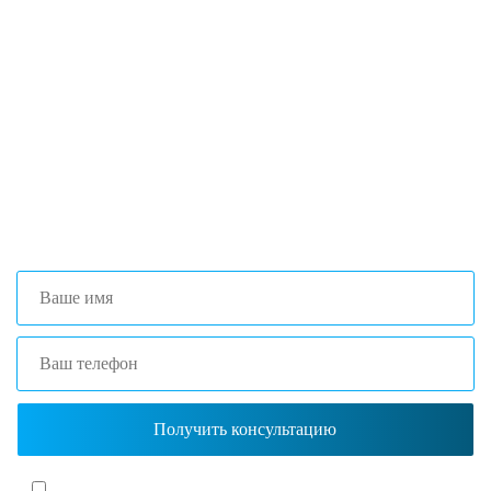
Если вы столкнулись с трудностями
поиска и подбора оборудования, наши
специалисты помогут с выбором
оптимальной комплектации.
+7 (473) 204-53-02
(Воронеж)
+7 (861) 203-40-01
(Краснодар)
Я согласен(-на)