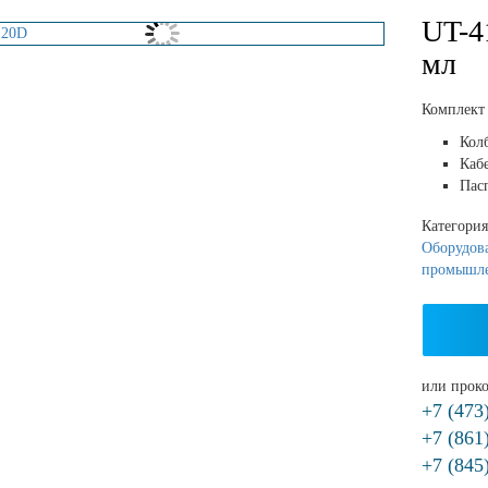
UT-4
мл
Комплект 
Колб
Кабе
Пас
Категори
Оборудова
промышл
или проко
+7 (473
+7 (861
+7 (845