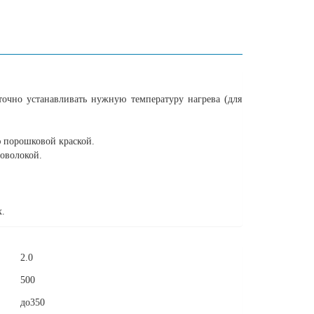
точно устанавливать нужную температуру нагрева (для
ю порошковой краской.
оволокой.
х.
2.0
500
до350