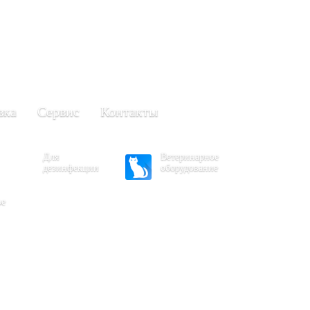
+7 (861) 203-40-01
(Краснодар)
249-63-11
+7 (845)
(Саратов)
вка
Сервис
Контакты
Для
Ветеринарное
дезинфекции
оборудование
ое