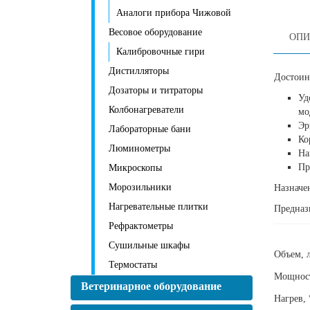
Аналоги прибора Чижовой
Весовое оборудование
ОПИ
Калибровочные гири
Дистилляторы
Достоин
Дозаторы и титраторы
Уд
Колбонагреватели
мо
Эр
Лабораторные бани
Ко
Люминометры
На
Пр
Микроскопы
Морозильники
Назначен
Нагревательные плитки
Предназн
Рефрактометры
Сушильные шкафы
Объем, 
Термостаты
Мощност
Ветеринарное оборудование
Нагрев, 