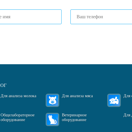
огласен(-на)
с политикой обработки персональных данных
ЛОГ
Для анализа молока
Для анализа мяса
Для 
Общелабораторное
Ветеринарное
Для 
оборудование
оборудование