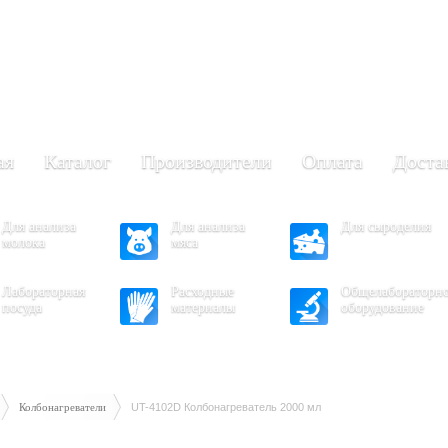
+7 (473) 204-53-02
(Воронеж)
.30 - 17.30
- 16.30
ая
Каталог
Производители
Оплата
Доста
Для анализа
Для анализа
Для сыроделия
молока
мяса
Лабораторная
Расходные
Общелабораторн
посуда
материалы
оборудование
Колбонагреватели
UT-4102D Колбонагреватель 2000 мл