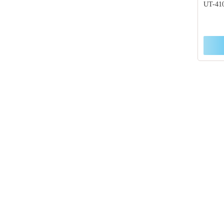
UT-410
Если
подб
выбо
+7 (47
+7 (86