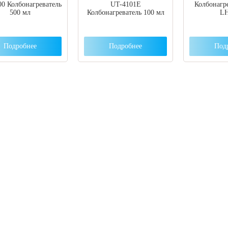
0 Колбонагреватель
UT-4101E
Колбонагр
500 мл
Колбонагреватель 100 мл
LH
Подробнее
Подробнее
Под
 вы столкнулись с трудностями поиска и
ора оборудования, наши специалисты помог
ром оптимальной комплектации.
3) 204-53-02
(Воронеж)
1) 203-40-01
(Краснодар)