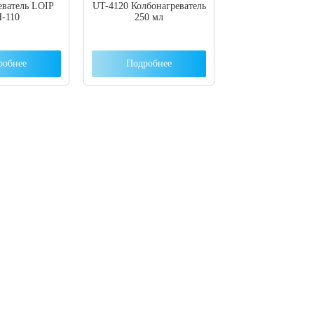
еватель LOIP
UT-4120 Колбонагреватель
-110
250 мл
робнее
Подробнее
ут с