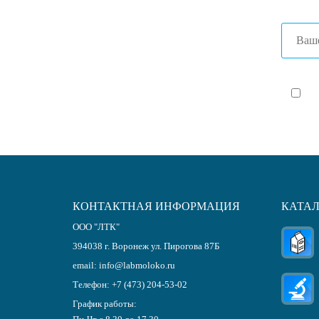
Я с
КОНТАКТНАЯ ИНФОРМАЦИЯ
КАТА
ООО "ЛТК"
394038
г.
Воронеж
ул. Пирогова 87Б
email:
info@labmoloko.ru
Телефон:
+7 (473) 204-53-02
График работы: