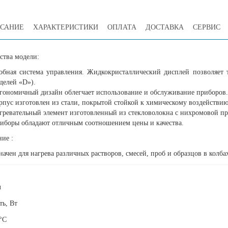
САНИЕ
ХАРАКТЕРИСТИКИ
ОПЛАТА
ДОСТАВКА
СЕРВИС
ства модели:
обная система управления. Жидкокристаллический дисплей позволяет 
делей «D»).
гономичный дизайн облегчает использование и обслуживание приборов.
рпус изготовлен из стали, покрытой стойкой к химическому воздействи
гревательный элемент изготовленный из стекловолокна с нихромовой пр
иборы обладают отличным соотношением цены и качества.
ие :
ачен для нагрева различных растворов, смесей, проб и образцов в колба
л
ь, Вт
°С