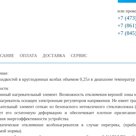
или проко
+7 (473
+7 (861
+7 (845
САНИЕ
ОПЛАТА
ДОСТАВКА
СЕРВИС
ние:
жидкостей в круглодонных колбах объемом 0,25л в диапазоне температур 
ости:
онный нагревательный элемент. Возможность отключения верхней зоны н
нагреватель оснащен электронным регулятором напряжения. Не имеет тр
вательный элемент соткан из безопасного нетоксичного стекловолокна (
ет его остаточную деформацию и обеспечивает плотное прилегани
ия энергоэффективности устройства.
атическое отключение колбонагревателя в случае перегрева, (прибо
мой нормы).