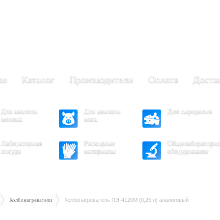
+7 (473) 204-53-02
(Воронеж)
.30 - 17.30
- 16.30
ая
Каталог
Производители
Оплата
Доста
Для анализа
Для анализа
Для сыроделия
молока
мяса
Лабораторная
Расходные
Общелабораторн
посуда
материалы
оборудование
Колбонагреватели
Колбонагреватель ПЭ-4120М (0,25 л) аналоговый