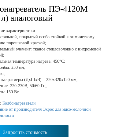
онагреватель ПЭ-4120М
5 л) аналоговый
ие характеристики:
 стальной, покрытый особо стойкой к химическому
вию порошковой краской;
тельный элемент: тканое стекловолокно с нихромовой
ой;
льная температура нагрева: 450°С;
олбы: 250 мл;
 кг;
тные размеры (ДхШхВ) – 220х320х120 мм;
ние: 220-230В, 50/60 Гц;
ь: 150 Вт.
я:
Колбонагреватели
ние от производителя Экрос для мясо-молочной
енности
Запросить стоимость