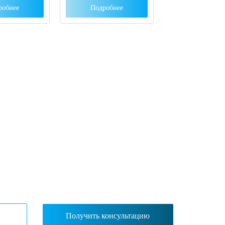
робнее
Подробнее
ут с