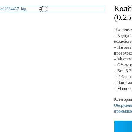
Колб
(0,2
Техническ
– Корпус:
воздейст
– Нагрева
проволок
– Максима
– Объем к
– Вес: 3.2
– Габари
– Напряже
– Мощност
Категори
Оборудова
промышл