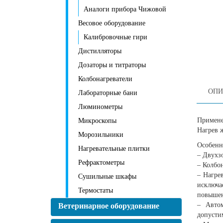
Аналоги прибора Чижовой
Весовое оборудование
Калибровочные гири
Дистилляторы
Дозаторы и титраторы
Колбонагреватели
ОПИ
Лабораторные бани
Люминометры
Примене
Микроскопы
Нагрев 
Морозильники
Особенн
Нагревательные плитки
– Двухз
Рефрактометры
– Колбо
– Нагре
Сушильные шкафы
исключа
Термостаты
повышен
– Автом
Ветеринарное оборудование
допусти