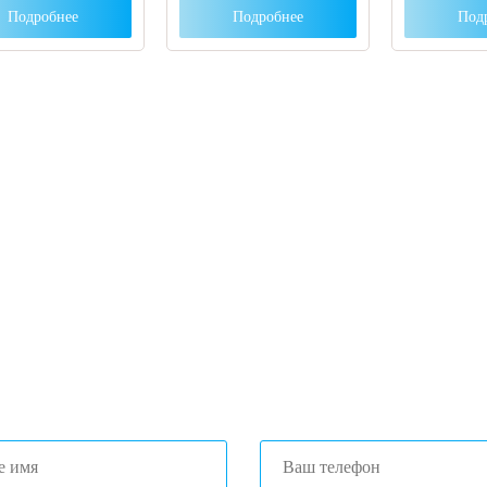
Подробнее
Подробнее
Под
 вы столкнулись с трудностями поиска и
ора оборудования, наши специалисты помог
ром оптимальной комплектации.
3) 204-53-02
(Воронеж)
1) 203-40-01
(Краснодар)