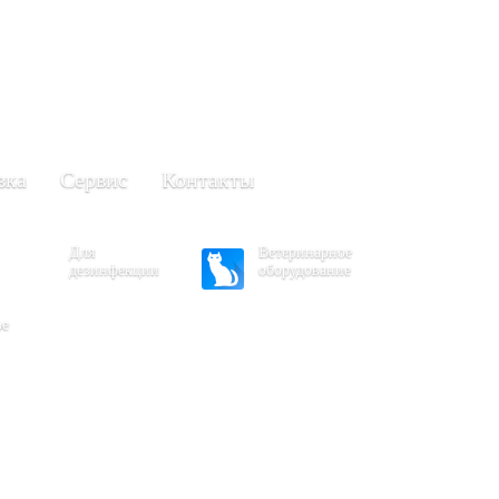
+7 (861) 203-40-01
(Краснодар)
249-63-11
+7 (845)
(Саратов)
вка
Сервис
Контакты
Для
Ветеринарное
дезинфекции
оборудование
ое