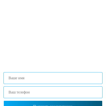
Если вы столкнулись с трудностями
поиска и подбора оборудования, наши
специалисты помогут с выбором
оптимальной комплектации.
+7 (473) 204-53-02
(Воронеж)
+7 (861) 203-40-01
(Краснодар)