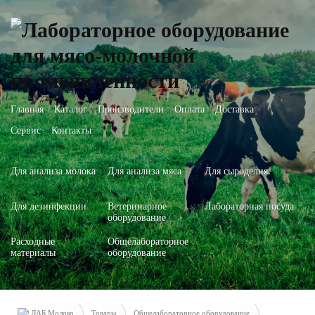
Главная
Каталог
Производители
Оплата
Доставка
Сервис
Контакты
Для анализа молока
Для анализа мяса
Для сыроделия
Для дезинфекции
Ветеринарное
Лабораторная посуда
оборудование
Расходные
Общелабораторное
материалы
оборудование
ЛАБ Молоко
Товары
Общелабораторное оборудование