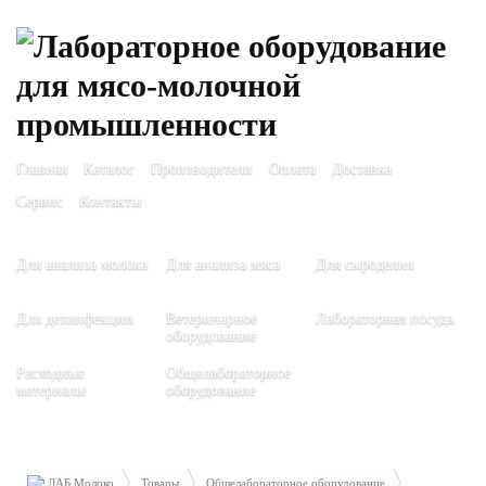
Главная
Каталог
Производители
Оплата
Доставка
Сервис
Контакты
Для анализа молока
Для анализа мяса
Для сыроделия
Для дезинфекции
Ветеринарное
Лабораторная посуда
оборудование
Расходные
Общелабораторное
материалы
оборудование
ЛАБ Молоко
Товары
Общелабораторное оборудование