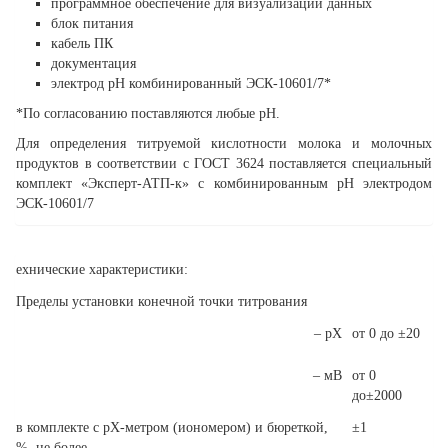
программное обеспечение для визуализации данных
блок питания
кабель ПК
документация
электрод рН комбинированный ЭСК-10601/7*
*По согласованию поставляются любые рН.
Для определения титруемой кислотности молока и молочных
продуктов в соответствии с ГОСТ 3624 поставляется специальный
комплект «Эксперт-АТП-к» с комбинированным рН электродом
ЭСК-10601/7
ехнические характеристики:
Пределы установки конечной точки титрования
– рХ
от 0 до ±20
– мВ
от 0
до±2000
в комплекте с рХ-метром (иономером) и бюреткой,
±1
%, не более