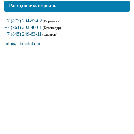
Расходные материалы
+7 (473) 204-53-02
(Воронеж)
+7 (861) 203-40-01
(Краснодар)
+7 (845) 249-63-11
(Саратов)
info@labmoloko.ru
Если вы столкнулись с трудностями
поиска и подбора оборудования, наши
специалисты помогут с выбором
оптимальной комплектации.
+7 (473) 204-53-02
(Воронеж)