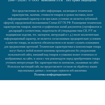
2000 - 2026гг. © ООО "Компания ЛТК". Все права защищены.
Вся представленная на сайте информация, касающаяся технических
характеристик, наличия, стоимости товаров и сроков поставки, носит
информационный характер и ни при каких условиях не является публичной
офертой, определяемой положениями Статьи 437 ГК РФ. Размещение технических
характеристик товаров, макетов и графических копий документов (сертификатов и
деклараций о соответствии, свидетельств об утверждении типа СИ, Р/У на
медицинские изделия, тех. паспортов, инструкций и т. д.) носит исключительно
информационный характер, не является согласованным предварительно условием
о качестве товара, не является обязательством и не может служить основанием
для предъявления претензий. Технические характеристики и комплектация товара
могут быть в любой момент изменены производителем без уведомления
пользователей сайта, внешний вид товаров и упаковки может отличаться от
изображенных на сайте, в связи с чем рекомендуем перед приобретением товара
уточнить интересующие Вас характеристики по контактам, указанным на сайте.
Используя настоящий сайт, вы предоставляете согласие на обработку ваших
персональных данных с помощью сервисов веб-аналитики.
Политика конфиденциальности