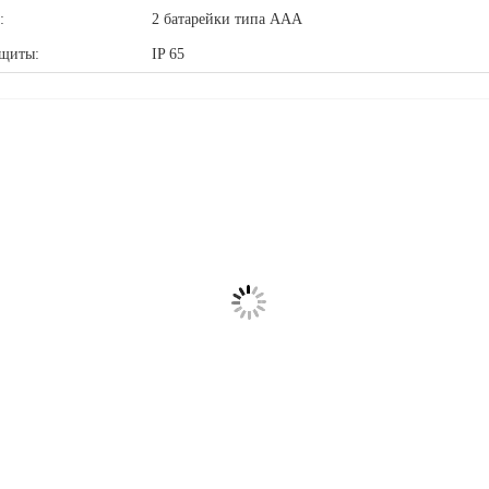
:
2 батарейки типа ААА
ащиты:
IP 65