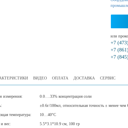
промышл
или проко
+7 (473
+7 (861
+7 (845
АКТЕРИСТИКИ
ВИДЕО
ОПЛАТА
ДОСТАВКА
СЕРВИС
н измерения:
0.0….33% концентрация соли
:
±0.6г/100мл, относительная точность ± менее че
щая температура:
10…40°C
и вес:
5.5*3.1*10.9 см, 100 гр