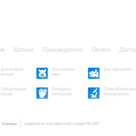
+7 (473) 204-53-02
(Воронеж)
.30 - 17.30
- 16.30
ая
Каталог
Производители
Оплата
Доста
Для анализа
Для анализа
Для сыроделия
молока
мяса
Лабораторная
Расходные
Общелабораторн
посуда
материалы
оборудование
Солемеры
Цифровой ручной карманный солемер PAL-ES3