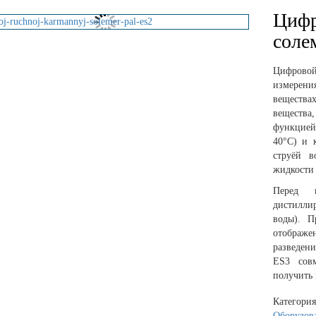
Цифр
соле
Цифровой
измерен
веществах
вещества
функцией
40°C) и 
струёй в
жидкости 
Перед и
дистилли
воды). П
отображ
разведе
ES3 сов
получить 
Категори
Оборудова