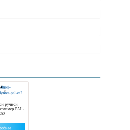
ой ручной
солемер PAL-
ES2
робнее