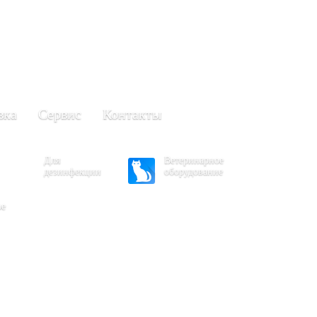
+7 (861) 203-40-01
(Краснодар)
249-63-11
+7 (845)
(Саратов)
вка
Сервис
Контакты
Для
Ветеринарное
дезинфекции
оборудование
ое