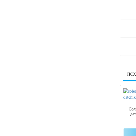
ПОХ
Сол
да