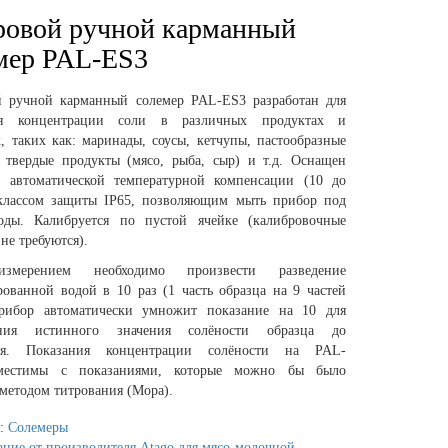
овой ручной карманный
мер PAL-ES3
 ручной карманный солемер PAL-ES3 разработан для
ия концентрации соли в различных продуктах и
, таких как: маринады, соусы, кетчупы, пастообразные
, твердые продукты (мясо, рыба, сыр) и т.д. Оснащен
 автоматической температурной компенсации (10 до
классом защиты IP65, позволяющим мыть прибор под
оды. Калибруется по пустой ячейке (калибровочные
не требуются).
змерением необходимо произвести разведение
рованной водой в 10 раз (1 часть образца на 9 частей
рибор автоматически умножит показание на 10 для
ения истинного значения солёности образца до
ния. Показания концентрации солёности на PAL-
местимы с показаниями, которые можно бы было
методом титрования (Мора).
я:
Солемеры
ние от производителя Atago для мясо-молочной