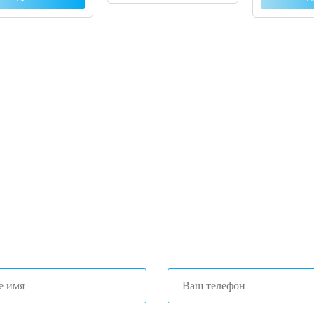
 вы столкнулись с трудностями поиска и
ора оборудования, наши специалисты помог
ром оптимальной комплектации.
3) 204-53-02
(Воронеж)
1) 203-40-01
(Краснодар)