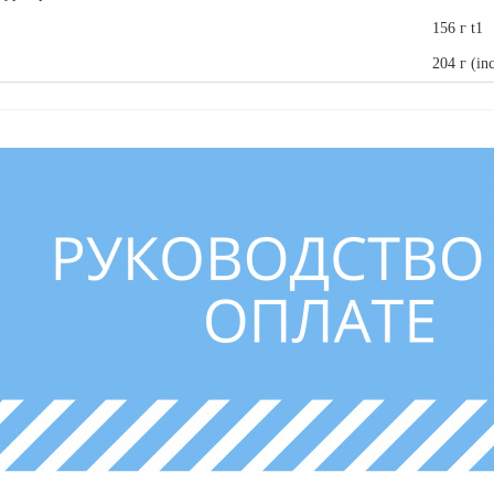
156 г t1
204 г (inc