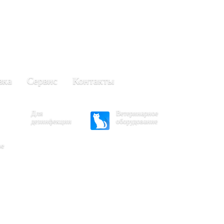
+7 (861) 203-40-01
(Краснодар)
249-63-11
+7 (845)
(Саратов)
вка
Сервис
Контакты
Для
Ветеринарное
дезинфекции
оборудование
ое