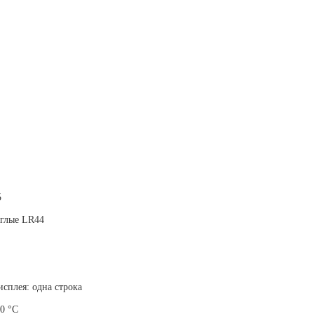
5
углые LR44
исплея: одна строка
0 °C