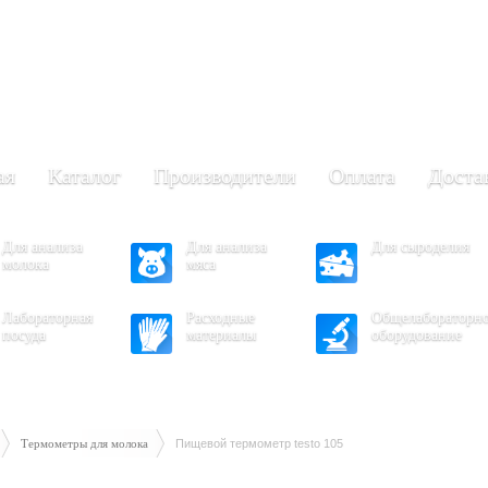
+7 (473) 204-53-02
(Воронеж)
.30 - 17.30
- 16.30
ая
Каталог
Производители
Оплата
Доста
Для анализа
Для анализа
Для сыроделия
молока
мяса
Лабораторная
Расходные
Общелабораторн
посуда
материалы
оборудование
Термометры для молока
Пищевой термометр testo 105