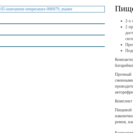
Пище
2-х
2 п
дос
сиг
Про
Под
Компактны
батарейко
Прочный
сменным
проводить
авторефри
Комплект
Пищевой 
наконечн
ремня, на
Категори