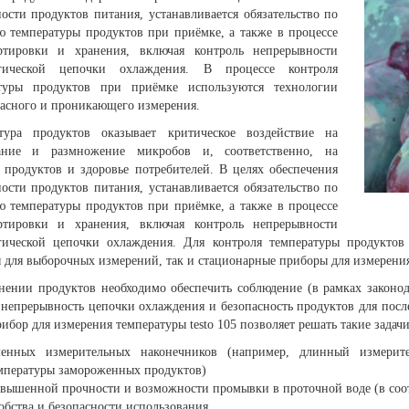
ности продуктов питания, устанавливается обязательство по
ю температуры продуктов при приёмке, а также в процессе
ртировки и хранения, включая контроль непрерывности
огической цепочки охлаждения. В процессе контроля
туры продуктов при приёмке используются технологии
асного и проникающего измерения.
тура продуктов оказывает критическое воздействие на
вание и размножение микробов и, соответственно, на
о продуктов и здоровье потребителей. В целях обеспечения
ности продуктов питания, устанавливается обязательство по
ю температуры продуктов при приёмке, а также в процессе
ртировки и хранения, включая контроль непрерывности
гической цепочки охлаждения. Для контроля температуры продуктов
 для выборочных измерений, так и стационарные приборы для измерения
нении продуктов необходимо обеспечить соблюдение (в рамках законод
 непрерывность цепочки охлаждения и безопасность продуктов для пос
ибор для измерения температуры testo 105 позволяет решать такие задачи 
енных измерительных наконечников (например, длинный измерит
мпературы замороженных продуктов)
вышенной прочности и возможности промывки в проточной воде (в соот
обства и безопасности использования