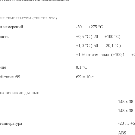
ИЕ ТЕМПЕРАТУРЫ (СЕНСОР NTC)
н измерений
-50 … +275 °C
ость
±0,5 °C (-20 … +100 °C)
±1,0 °C (-50 … -20,1 °C)
±1 % от изм. знач. (+100,1 … +
ние
0,1 °C
ействие t99
t99 = 10 с.
ТЕХНИЧЕСКИЕ ДАННЫЕ
148 x 38 
148 x 38 
 температура
-20 … +5
ABS