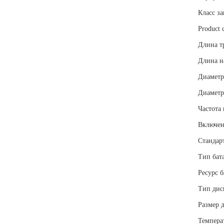
Класс з
Product 
Длина т
Длина н
Диаметр
Диаметр
Частота
Включен
Стандар
Тип бат
Ресурс б
Тип дис
Размер 
Темпера