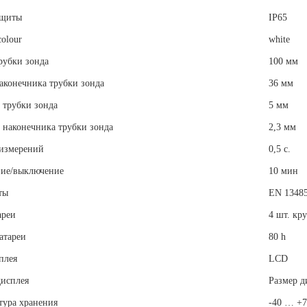
ащиты
IP65
colour
white
рубки зонда
100 мм
аконечника трубки зонда
36 мм
 трубки зонда
5 мм
 наконечника трубки зонда
2,3 мм
 измерений
0,5 с.
ие/выключение
10 мин
ты
EN 1348
ареи
4 шт. кр
атареи
80 h
плея
LCD
дисплея
Размер д
тура хранения
-40 … +7