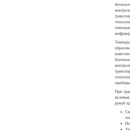
безопас
контрол
транспо
технол
темпера
инфракр
Темпера
образо
качеств
безопас
контрол
транспо
техноло
приборы
При хра
включая
рукой пр
См
те
По
Уд