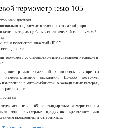
вой термометр testo 105
 строчный дисплей
роизвольно задаваемых предельных значений, при
тижении которых срабатывает оптический или звуковой
нал
чный и водонепроницаемый (IP 65)
светка дисплея
й термометр со стандартной измерительной насадкой и
й/
 термометр для измерений в пищевом секторе со
и измерительными насадками. Прибор позволяет
 измерения на мясокомбинатах, в холодильных камерах,
жераторах и т.п.
 поставки
термометр testo 105 со стандартным измерительным
иком для полутвердых продуктов, креплением для
стенным креплением и батарейками.
я:
Термометры для молока