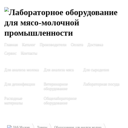
Главная
Каталог
Производители
Оплата
Доставка
Сервис
Контакты
Для анализа молока
Для анализа мяса
Для сыроделия
Для дезинфекции
Ветеринарное
Лабораторная посуда
оборудование
Расходные
Общелабораторное
материалы
оборудование
ЛАБ Молоко
Товары
Оборудование для анализа молока