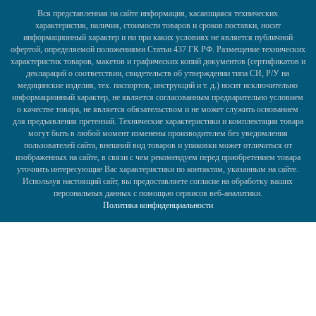
Вся представленная на сайте информация, касающаяся технических
характеристик, наличия, стоимости товаров и сроков поставки, носит
информационный характер и ни при каких условиях не является публичной
офертой, определяемой положениями Статьи 437 ГК РФ. Размещение технических
характеристик товаров, макетов и графических копий документов (сертификатов и
деклараций о соответствии, свидетельств об утверждении типа СИ, Р/У на
медицинские изделия, тех. паспортов, инструкций и т. д.) носит исключительно
информационный характер, не является согласованным предварительно условием
о качестве товара, не является обязательством и не может служить основанием
для предъявления претензий. Технические характеристики и комплектация товара
могут быть в любой момент изменены производителем без уведомления
пользователей сайта, внешний вид товаров и упаковки может отличаться от
изображенных на сайте, в связи с чем рекомендуем перед приобретением товара
уточнить интересующие Вас характеристики по контактам, указанным на сайте.
Используя настоящий сайт, вы предоставляете согласие на обработку ваших
персональных данных с помощью сервисов веб-аналитики.
Политика конфиденциальности