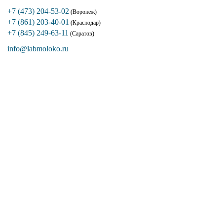
+7 (473) 204-53-02
(Воронеж)
+7 (861) 203-40-01
(Краснодар)
+7 (845) 249-63-11
(Саратов)
info@labmoloko.ru
Если вы столкнулись с трудностями
поиска и подбора оборудования, наши
специалисты помогут с выбором
оптимальной комплектации.
+7 (473) 204-53-02
(Воронеж)
+7 (861) 203-40-01
(Краснодар)