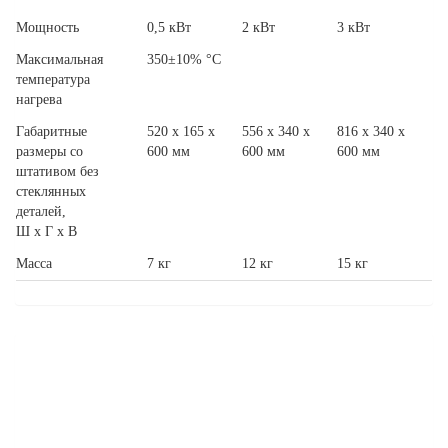
Мощность
0,5 кВт
2 кВт
3 кВт
Максимальная
350±10% °С
температура
нагрева
Габаритные
520 x 165 x
556 х 340 х
816 х 340 х
размеры со
600 мм
600 мм
600 мм
штативом без
стеклянных
деталей,
Ш х Г х В
Масса
7 кг
12 кг
15 кг