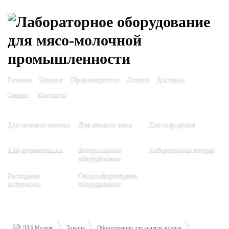
Главная
Каталог
Производители
Оплата
Доставка
Сервис
Контакты
Для анализа молока
Для анализа мяса
Для сыроделия
Для дезинфекции
Ветеринарное
Лабораторная посуда
оборудование
Расходные
Общелабораторное
материалы
оборудование
ЛАБ Молоко
Товары
Оборудование для анализа молока