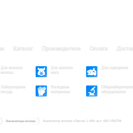
+7 (473) 204-53-02
(Воронеж)
.30 - 17.30
- 16.30
ая
Каталог
Производители
Оплата
Доста
Для анализа
Для анализа
Для сыроделия
молока
мяса
Лабораторная
Расходные
Общелабораторн
посуда
материалы
оборудование
Анализаторы молока
Анализатор молока «Лактан 1-4M» исп. 600 УЛЬТРА