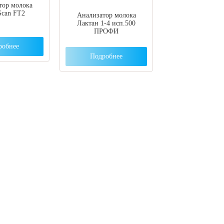
тор молока
Scan FT2
Анализатор молока
Лактан 1-4 исп.500
ПРОФИ
робнее
Подробнее
ут с