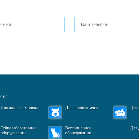
огласен(-на)
с политикой обработки персональных данных
ЛОГ
Для анализа молока
Для анализа мяса
Для 
Общелабораторное
Ветеринарное
Для 
оборудование
оборудование