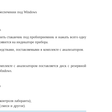
беспечении под Windows
.
вить стаканчик под пробоприемник и нажать всего одну
оявится на индикаторе прибора.
дствами, поставляемыми в комплекте с анализатором.
мплекте с анализатором поставляется диск с резервной
Windows.
а
онтроля лаборанта);
смеси и другое).