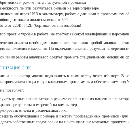
бро-мойка и режим интеллектуальной промывки
зможность печати результатов онлайн на термопринтере
дключение через USB к компьютеру, работа с данными в программном о
обоподготовка и анализ молока от 5°С
бота от 220В и 12В (бортовая сеть автомобиля)
ор прост и удобен в работе, не требует высокой квалификации персонала
ведения анализа необходимо наполнить стаканчик пробой молока, поста
для выполнения измерения. По окончании анализа результат измерения п
кончания работы анализатор следует промыть специальными моющими сре
ОНИЗАЦИЯ С ПК
ании анализатор можно подключить к компьютеру через usb-порт. В ко
настроек анализатора и русскоязычным программным обеспечением под 
ма позволяет:
лучать данные с анализатора в режиме онлайн или из памяти анализатор
хранять результаты измерений на компьютер;
рмировать отчеты и распечатывать их;
оверить обслуживание прибора и частоту произведенных промывок (для к
здавать собственные градуировки на не стандартные молочные продукты (