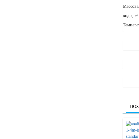
Масс
воды, %
Тем
ПОХ