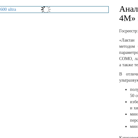
Анал
4M» 
Госреестр
«Лактан 
методом 
параметр
СОМО, ла
а также т
В отлич
ультразву
пол
50 с
изб
и х
мин
пер
мин
Категори