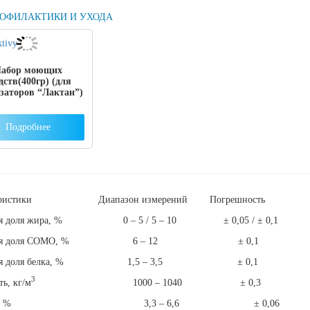
РОФИЛАКТИКИ И УХОДА
абор моющих
дств(400гр) (для
заторов “Лактан”)
Подробнее
теристики Диапазон измерений Погрешность
вая доля жира, % 0 – 5 / 5 – 10 ± 0,05 / ± 0,1
овая доля СОМО, % 6 – 12 ± 0,1
овая доля белка, % 1,5 – 3,5 ± 0,1
3
ь, кг/м
1000 – 1040 ± 0,3
тоза, % 3,3 – 6,6 ± 0,06