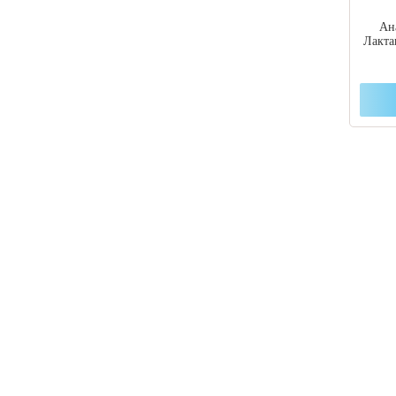
Ан
Лакта
Если
подб
выбо
+7 (47
+7 (86