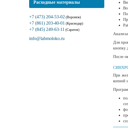
Расходные материалы
Ви
Во
По
+7 (473) 204-53-02
(Воронеж)
Пр
+7 (861) 203-40-01
(Краснодар)
Ра
+7 (845) 249-63-11
(Саратов)
Анализат
info@labmoloko.ru
Для про
кнопку 
После о
СИНХР
При жел
копией 
Програм
по
со
фо
пр
со