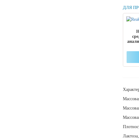
ДЛЯ П
Н
сре
анали
Харак
Массо
Масс
Масс
Плотност
Лак