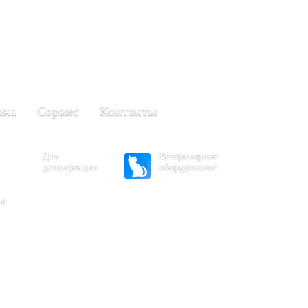
+7 (861) 203-40-01
(Краснодар)
249-63-11
+7 (845)
(Саратов)
вка
Сервис
Контакты
Для
Ветеринарное
дезинфекции
оборудование
ое