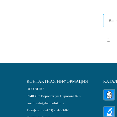
Я с
КОНТАКТНАЯ ИНФОРМАЦИЯ
КАТА
ООО "ЛТК"
394038
г.
Воронеж
ул. Пирогова 87Б
email:
info@labmoloko.ru
Телефон:
+7 (473) 204-53-02