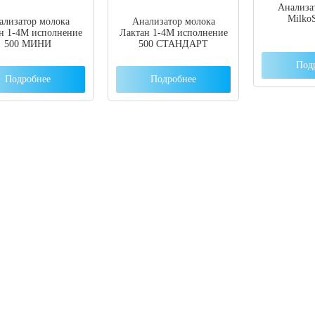
Анализа
Milko
ализатор молока
Анализатор молока
н 1-4М исполнение
Лактан 1-4М исполнение
500 МИНИ
500 СТАНДАРТ
Под
Подробнее
Подробнее
 вы столкнулись с трудностями поиска и
ора оборудования, наши специалисты помог
ром оптимальной комплектации.
3) 204-53-02
(Воронеж)
1) 203-40-01
(Краснодар)