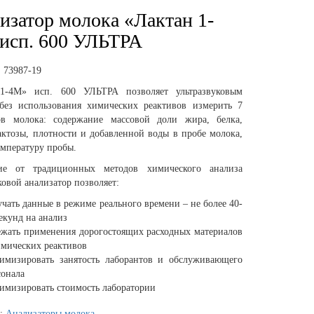
изатор молока «Лактан 1-
исп. 600 УЛЬТРА
:
73987-19
1-4М» исп. 600 УЛЬТРА позволяет ультразвуковым
без использования химических реактивов измерить 7
ов молока: содержание массовой доли жира, белка,
ктозы, плотности и добавленной воды в пробе молока,
емпературу пробы.
ие от традиционных методов химического анализа
ковой анализатор позволяет:
учать данные в режиме реального времени – не более 40-
екунд на анализ
ежать применения дорогостоящих расходных материалов
имических реактивов
имизировать занятость лаборантов и обслуживающего
сонала
имизировать стоимость лаборатории
я:
Анализаторы молока