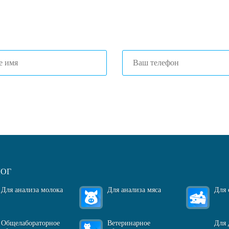
3) 204-53-02
(Воронеж)
1) 203-40-01
(Краснодар)
огласен(-на)
с политикой обработки персональных данных
ЛОГ
Для анализа молока
Для анализа мяса
Для 
Общелабораторное
Ветеринарное
Для 