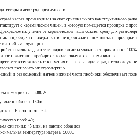
дигесторы имеют ряд преимуществ:
стрый нагрев производится за счет оригинального конструктивного реш
нтактирует с керамической чашей, в которую помещается пробирка с про
фракрасное излучение от керамической чаши создает среду для равномерн
нтакта пробирки с поверхностью не происходит, нижняя часть пробирки
ительной эксплуатации.
тройство колпака для отсоса паров кислоты улавливает практически 100
отное прилегание пробирок с тефлоновыми крышками колпака.
ществует возможность отключения от нагрева одного ряда, если отсутств
зволяет экономить электроэнергию.
щный и равномерный нагрев нижней части пробирки обеспечивает полн
яемая мощность – 3000W
уемые пробирки: 150ml
итель: Hanon Instruments
личество проб: 40;
емя сжигания: 45 мин. на партию образцов;
ксимальная температура нагрева: 5000С;