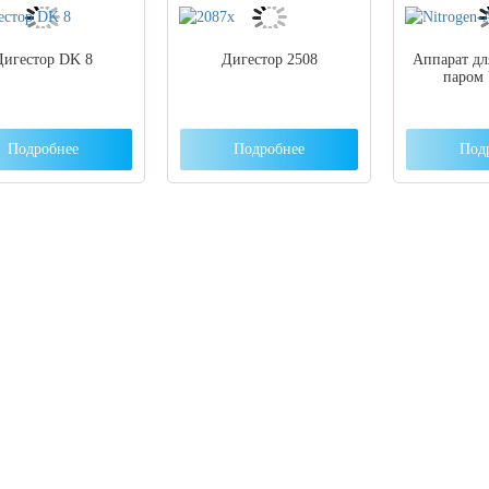
Дигестор DK 8
Дигестор 2508
Аппарат дл
паром
Подробнее
Подробнее
Под
 вы столкнулись с трудностями поиска и
ора оборудования, наши специалисты помог
ром оптимальной комплектации.