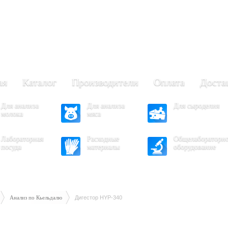
+7 (473) 204-53-02
(Воронеж)
.30 - 17.30
- 16.30
ая
Каталог
Производители
Оплата
Доста
Для анализа
Для анализа
Для сыроделия
молока
мяса
Лабораторная
Расходные
Общелабораторн
посуда
материалы
оборудование
Анализ по Кьельдалю
Дигестор HYP-340