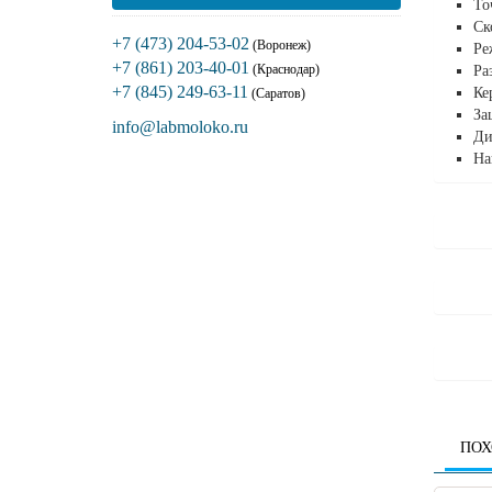
То
Ск
+7 (473) 204-53-02
(Воронеж)
Ре
+7 (861) 203-40-01
(Краснодар)
Ра
+7 (845) 249-63-11
Ке
(Саратов)
За
info@labmoloko.ru
Ди
На
ПОХ