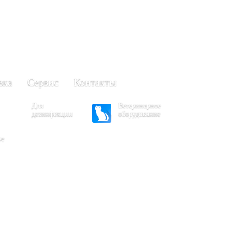
+7 (861) 203-40-01
(Краснодар)
249-63-11
+7 (845)
(Саратов)
вка
Сервис
Контакты
Для
Ветеринарное
дезинфекции
оборудование
ое