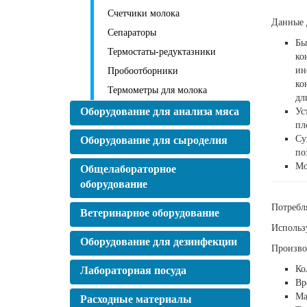
Счетчики молока
Данные 
Сепараторы
Бы
Термостаты-редуктазники
ко
ин
Пробоотборники
ко
Термометры для молока
дл
Оборудование для анализа мяса
Ус
пл
Су
Оборудование для сыроделия
по
Мо
Общелабораторное
оборудование
Потребл
Ветеринарное оборудование
Использ
Оборудование для дезинфекции
Производ
Ко
Лабораторная посуда
Вр
Ма
Расходные материалы