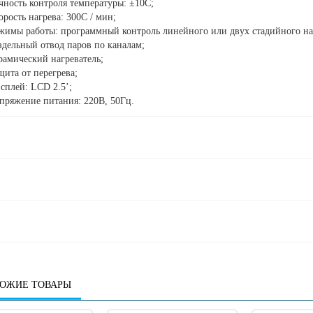
чность контроля температуры: ±10С;
орость нагрева: 300С / мин;
жимы работы: программный контроль линейного или двух стадийного на
здельный отвод паров по каналам;
рамический нагреватель;
щита от перегрева;
сплей: LCD 2.5’;
пряжение питания: 220В, 50Гц.
ОЖИЕ ТОВАРЫ