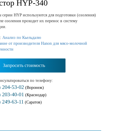
стор HYP-340
 серии HYP используются для подготовки (озоления)
ле озоления проходит их перенос в систему
ции.
я:
Анализ по Кьельдалю
ание от производителя Hanon для мясо-молочной
енности
Запросить стоимость
нсультироваться по телефону:
) 204-53-02
(Воронеж)
) 203-40-01
(Краснодар)
) 249-63-11
(Саратов)