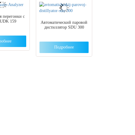
я перегонки с
 UDK 159
Автоматический паровой
дистиллятор SDU 300
робнее
Подробнее
ут с