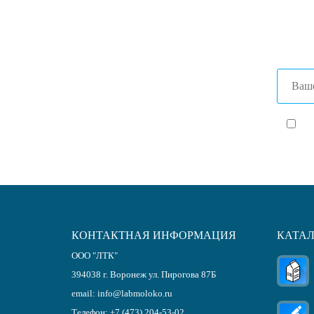
+7 (47
+7 (86
Я с
КОНТАКТНАЯ ИНФОРМАЦИЯ
КАТА
ООО "ЛТК"
394038
г.
Воронеж
ул. Пирогова 87Б
email:
info@labmoloko.ru
Телефон:
+7 (473) 204-53-02