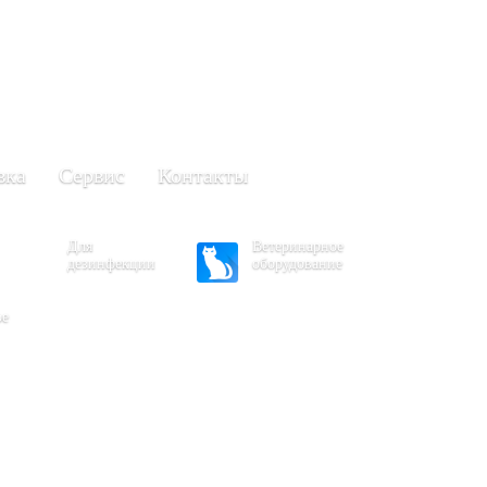
+7 (861) 203-40-01
(Краснодар)
249-63-11
+7 (845)
(Саратов)
вка
Сервис
Контакты
Для
Ветеринарное
дезинфекции
оборудование
ое