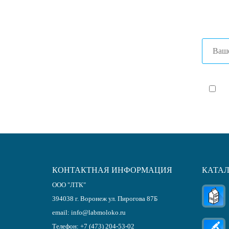
+7 (86
Я с
КОНТАКТНАЯ ИНФОРМАЦИЯ
КАТА
ООО "ЛТК"
394038
г.
Воронеж
ул. Пирогова 87Б
email:
info@labmoloko.ru
Телефон:
+7 (473) 204-53-02