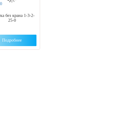
ка без крана 1-3-2-
25-0
Подробнее
 вы столкнулись с трудностями поиска и
ора оборудования, наши специалисты помог
ром оптимальной комплектации.
3) 204-53-02
(Воронеж)