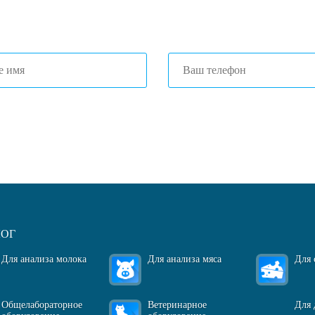
1) 203-40-01
(Краснодар)
огласен(-на)
с политикой обработки персональных данных
ЛОГ
Для анализа молока
Для анализа мяса
Для 
Общелабораторное
Ветеринарное
Для 