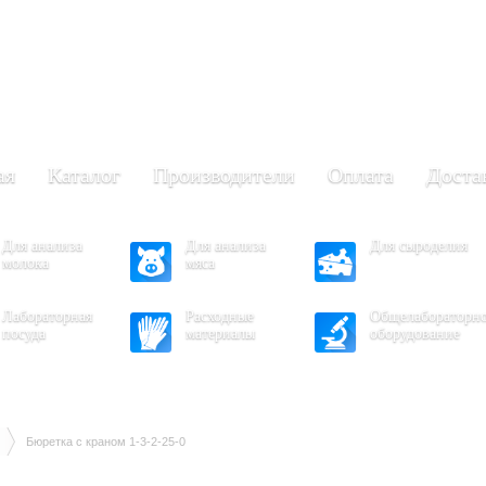
+7 (473) 204-53-02
(Воронеж)
.30 - 17.30
- 16.30
ая
Каталог
Производители
Оплата
Доста
Для анализа
Для анализа
Для сыроделия
молока
мяса
Лабораторная
Расходные
Общелабораторн
посуда
материалы
оборудование
Бюретка с краном 1-3-2-25-0