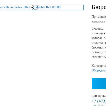
Бюре
Применяю
жидкости 
Бюретка 
имеющая 
которая о
отметка 
бюретки 
помощи р
стеклянны
Категори
Оборудов
или проко
+7 (473