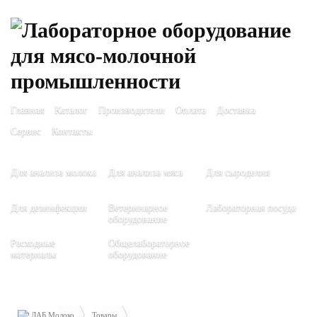
Главная
Каталог
Производители
Оплата
Доставка
Сервис
Контакты
Для анализа молока
Для анализа мяса
Для сыроделия
Для дезинфекции
Ветеринарное
Лабораторная посуда
оборудование
Расходные
Общелабораторное
материалы
оборудование
ЛАБ Молоко
Товары