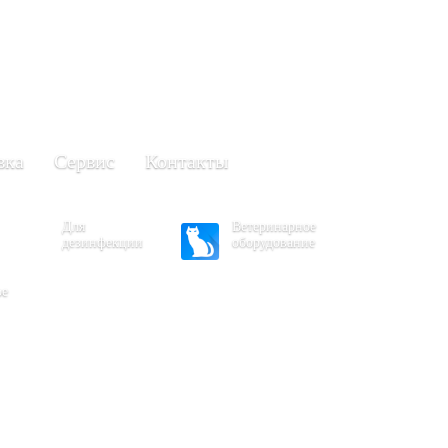
+7 (861) 203-40-01
(Краснодар)
249-63-11
+7 (845)
(Саратов)
вка
Сервис
Контакты
Для
Ветеринарное
дезинфекции
оборудование
ое