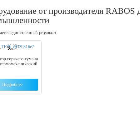
рудование от производителя RABOS 
мышленности
ется единственный результат
тор горячего тумана
 термомеханический
Подробнее