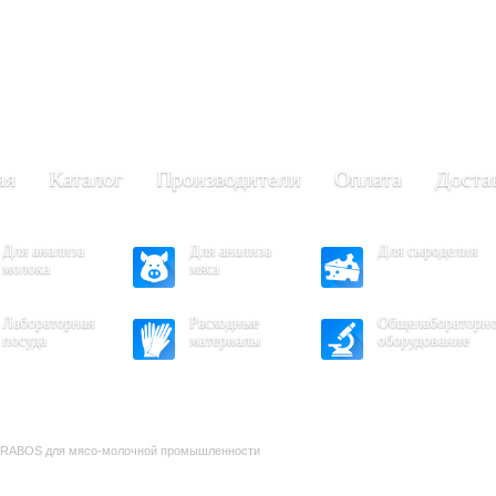
+7 (473) 204-53-02
(Воронеж)
.30 - 17.30
- 16.30
ая
Каталог
Производители
Оплата
Доста
Для анализа
Для анализа
Для сыроделия
молока
мяса
Лабораторная
Расходные
Общелабораторн
посуда
материалы
оборудование
я RABOS для мясо-молочной промышленности