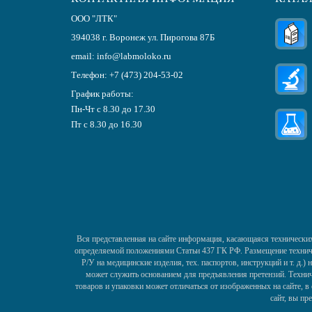
ООО "ЛТК"
394038
г.
Воронеж
ул. Пирогова 87Б
email:
info@labmoloko.ru
Телефон:
+7 (473) 204-53-02
График работы:
Пн-Чт с 8.30 до 17.30
Пт с 8.30 до 16.30
Вся представленная на сайте информация, касающаяся технических
определяемой положениями Статьи 437 ГК РФ. Размещение техничес
Р/У на медицинские изделия, тех. паспортов, инструкций и т. д.
может служить основанием для предъявления претензий. Технич
товаров и упаковки может отличаться от изображенных на сайте, 
сайт, вы пр