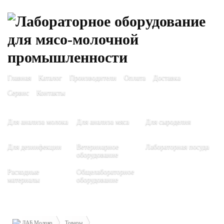
Главная
Каталог
Производители
Оплата
Доставка
Сервис
Контакты
Для анализа молока
Для анализа мяса
Для сыроделия
Для дезинфекции
Ветеринарное
Лабораторная посуда
оборудование
Расходные
Общелабораторное
материалы
оборудование
ЛАБ Молоко
Товары